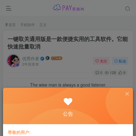
首页
手机软件
正文
一键取关通用版是一款便捷实用的工具软件。它能
快速批量取消
优秀作者
关注
私信
2年前发布
0
128
9
The wise man is always a good listener.
智慧比财富更宝贵
【软件介绍】一键取关通用版是一款便捷实用的工具软件。
公告
它能快速批量取消各类社交平台或应用中的关注对象，节省
用户大量时间与精力。操作简单易懂，只需轻松设置，即可
尊敬的用户:
精准筛选并一次性处理多个关注，让你的关注列表保持精简