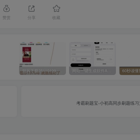
赞赏
分享
收藏
朔风下载25110109 -磁力下载神器-去VIP限制版本
网站一键生成软件APP 完美版 同时支持打包html文件
考霸刷题宝-小初高同步刷题练习支持