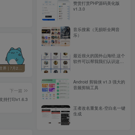
赞赏打赏PHP源码美化版
v1.3.0
音乐搜索（无损听全网音
乐）
最近很火的国外山海经,这个
软件可以帮我我们认识这些
人物。
60秒读懂世界 | 7月24日 星期五
Change MAC Address 修改MAC地址 v25.01 便携版
Skype 网络通信工具 v8.136.76.203 便携版
Android 剪辑侠 v1.3 强大的
音频剪辑工具
下一篇
打印v1.6.3
王者改名重复名-空白名一键
生成