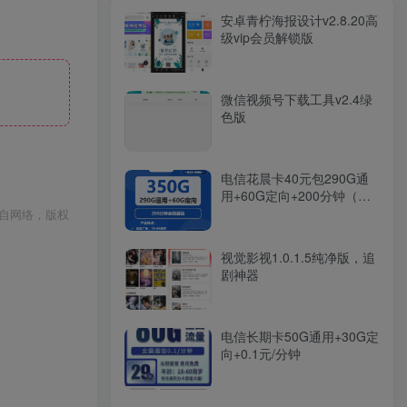
安卓青柠海报设计v2.8.20高
级vip会员解锁版
微信视频号下载工具v2.4绿
色版
电信花晨卡40元包290G通
用+60G定向+200分钟（发
深圳、佛山）
自网络，版权
视觉影视1.0.1.5纯净版，追
剧神器
电信长期卡50G通用+30G定
向+0.1元/分钟