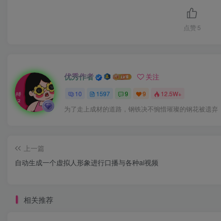
点赞
5
优秀作者
关注
10
1597
9
9
12.5W+
为了走上成材的道路，钢铁决不惋惜璀璨的钢花被遗弃
上一篇
自动生成一个虚拟人形象进行口播与各种ai视频
相关推荐