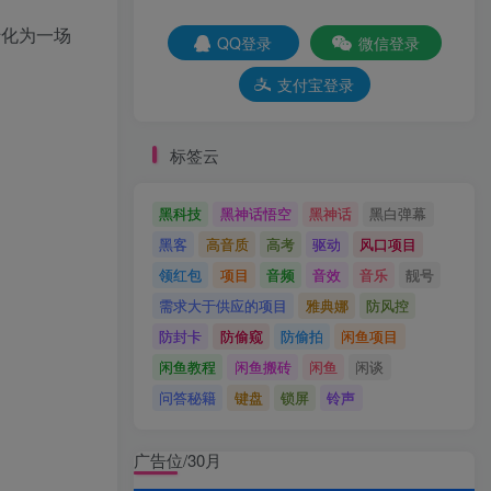
转化为一场
QQ登录
微信登录
支付宝登录
标签云
黑科技
黑神话悟空
黑神话
黑白弹幕
黑客
高音质
高考
驱动
风口项目
领红包
项目
音频
音效
音乐
靓号
需求大于供应的项目
雅典娜
防风控
防封卡
防偷窥
防偷拍
闲鱼项目
闲鱼教程
闲鱼搬砖
闲鱼
闲谈
问答秘籍
键盘
锁屏
铃声
广告位/30月