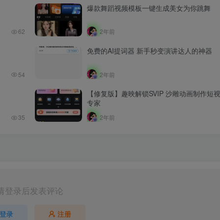
爆款舞蹈视频模板一键生成美女为你跳舞
62
2年前
免费的AI提词器 新手秒变演讲达人的神器
54
2年前
【修复版】趣映解锁SVIP 沙雕动画制作短
专家
35
2年前
请登录后发表评论
登录
注册