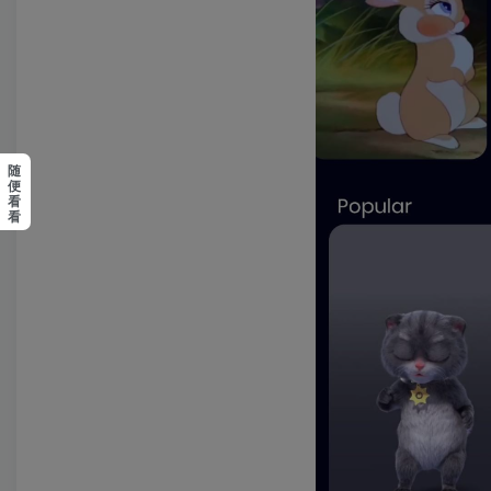
随
便
看
看