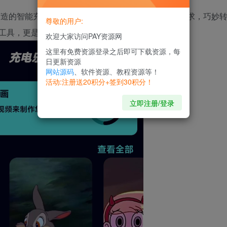
打造的智能充电愉悦体验软件，将日常充电这一基本需求，巧妙
尊敬的用户:
工具，更是您生活中的小小乐趣源泉。会员版~
欢迎大家访问PAY资源网
这里有免费资源登录之后即可下载资源，每
日更新资源
网站源码
、软件资源、教程资源等！
活动:注册送20积分+签到30积分！
立即注册/登录