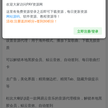
特点描述
欢迎大家访问PAY资源网
这里有免费资源登录之后即可下载资源，每日更新资源
【网易云音乐内置杜比大喇叭版】
网站源码
、软件资源、教程资源等！
活动:注册送20积分+签到30积分！
LSPatch方式内置杜比大喇叭β V3.4.0，手机无需ROOT直装
立即注册/登录
设置音源代理：用于海外模式、播放下架歌曲、下载无损音
质
可以解锁本地黑胶会员、鲸云音效、自动签到、每日歌曲打
卡
去广告，美化界面：精简侧边栏、精简Tab、隐藏升级提示
等
杜比大喇叭β是一款网易云音乐的音源代理模块，解锁本地黑
胶会员，鲸云音效、自动签到