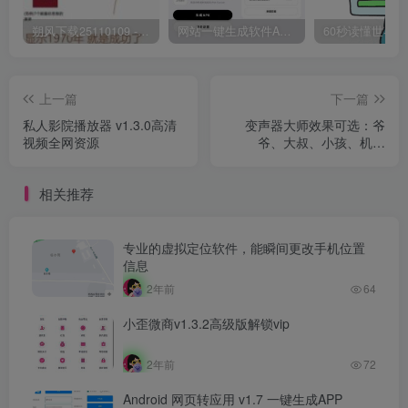
朔风下载25110109 -磁力下载神器-去VIP限制版本
网站一键生成软件APP 完美版 同时支持打包html文件
上一篇
下一篇
私人影院播放器 v1.3.0高清
变声器大师效果可选：爷
视频全网资源
爷、大叔、小孩、机器
人...... 使用变声器
相关推荐
专业的虚拟定位软件，能瞬间更改手机位置
信息
2年前
64
小歪微商v1.3.2高级版解锁vip
2年前
72
Android 网页转应用 v1.7 一键生成APP