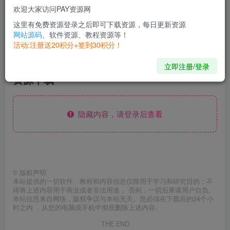
【版本号】9001040
欢迎大家访问PAY资源网
这里有免费资源登录之后即可下载资源，每日更新资源
【软件大小】421.30M
网站源码
、软件资源、教程资源等！
活动:注册送20积分+签到30积分！
【软件介绍】解锁会员
立即注册/登录
资源下载
隐藏内容，请登录后查看
©
版权声明
本站提供的一切软件、教程和内容信息仅限用于学习和研究目的；不
得将上述内容用于商业或者非法用途， 否则，一切后果请用户自负。
本站信息来自网络，版权争议与本站无关。您必须在下载后的24个小
时之内 ，从您的电脑或手机中彻底删除上述内容。
THE END