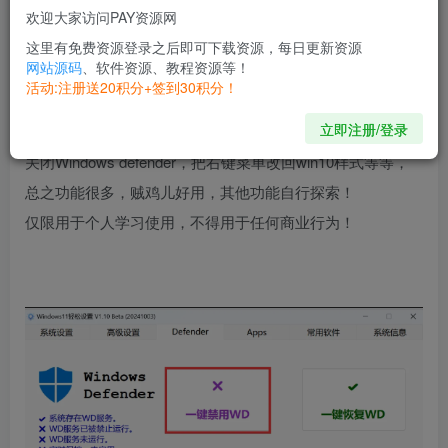
【适用平台】：Win
欢迎大家访问PAY资源网
这里有免费资源登录之后即可下载资源，每日更新资源
【应用大小】：304.3KB
网站源码
、软件资源、教程资源等！
活动:注册送20积分+签到30积分！
【应用介绍】
立即注册/登录
轻松设置Win11的各项功能，包括常用的推迟更新，
关闭Windows defender，把右键菜单改回win10样式等等，
总之功能很多，贼鸡儿好用，其他功能自行探索！
仅限用于个人学习使用，不得用于任何商业行为！