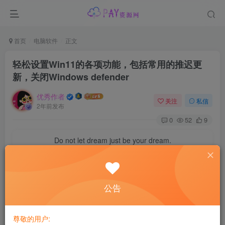
首页
电脑软件
正文
轻松设置Win11的各项功能，包括常用的推迟更
新，关闭Windows defender
优秀作者
关注
私信
2年前发布
0
52
9
Do not let dream just be your dream.
别让梦想只停留在梦里
【软件名称】：Windows11轻松设置
公告
【软件版本】：v1.0.4
尊敬的用户: