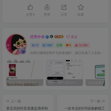
点赞
9
赞赏
分享
收藏
优秀作者
关注
10
1587
9
9
12.2W+
当我们懂得珍惜平凡的幸福时，就已经成了人生的赢家
朔风下载25110109 -磁力下载神器-去VIP限制版本
网站一键生成软件APP 完美版 同时支持打包html文件
上一篇
下一篇
某宝买的抖音直播监测录制
一款专业的iOS设备解锁工