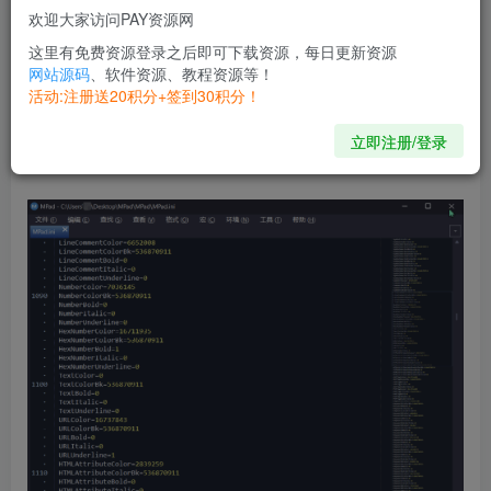
MPad 提供了一个文本和源代码编辑器，这是一个增强的、
欢迎大家访问PAY资源网
比 Windows 内置解决方案更好的替代品。
这里有免费资源登录之后即可下载资源，每日更新资源
网站源码
、软件资源、教程资源等！
它为用户提供了一个改进的整体体验，其编辑工具可以简化
活动:注册送20积分+签到30积分！
工作流程，并将源代码编辑功能带到桌面上，准备满足所有
立即注册/登录
程序员的需求。