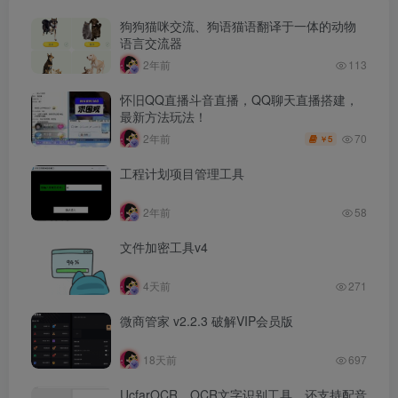
狗狗猫咪交流、狗语猫语翻译于一体的动物
语言交流器
2年前
113
怀旧QQ直播斗音直播，QQ聊天直播搭建，
最新方法玩法！
70
2年前
5
￥
工程计划项目管理工具
2年前
58
文件加密工具v4
4天前
271
微商管家 v2.2.3 破解VIP会员版
18天前
697
UcfarOCR，OCR文字识别工具，还支持配音