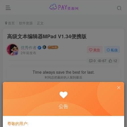
首页
软件资源
正文
高级文本编辑器MPad V1.34便携版
优秀作者
关注
私信
2年前发布
0
67
12
Time always save the best for last.
时间总把最好的人留到最后
MPad是一个增强的文本和源代码编辑器
公告
系统自带记事本作为一个简单的文本编辑器确实发挥了作
用，但它不足以满足高级用户的需求和要求
尊敬的用户: