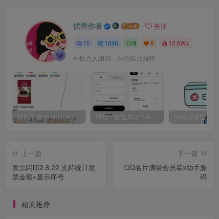
优秀作者
关注
10
1596
9
9
12.5W+
不怕万人阻挡，只怕自己投降
朔风下载25110109 -磁力下载神器-去VIP限制版本
网站一键生成软件APP 完美版 同时支持打包html文件
上一篇
下一篇
发票闪印2.6.22 支持统计发
QQ名片满级会员装x助手源
票金额+显示序号
码
相关推荐