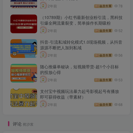
2年前
78
会员专属
（10789期）小红书最新创业粉引流，黑科技
引爆全网流量裂变，简单操作长期吸粉
2年前
52
会员专属
抖音-引流私域转化模式1.0现场视频，从抖音
源源不断把人加到私域
2年前
56
会员专属
随心推爆单秘诀，短视频带货-超1个小目标
的投放心得
2年前
53
会员专属
支付宝中视频玩法暴力起号影视起号有播放
即可获得收益（带素材）
2年前
68
会员专属
评论
抢沙发