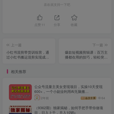
喜欢就支持一下吧
点赞
11
分享
收藏
上一篇
下一篇
小红书混剪带货训练营，通
爆款短视频剪辑课：百万主
过小红书搬运混剪实现成交
播都在用的技巧，轻松突破
（完结）
10w粉丝
相关推荐
公众号流量主美女变现项目，实操10天变现
600+，一个小副业利用AI无脑搬…
2年前
64
会员专属
（9362期）独家揭秘，如何手把手带你做项
目，日入上千，月入10W+