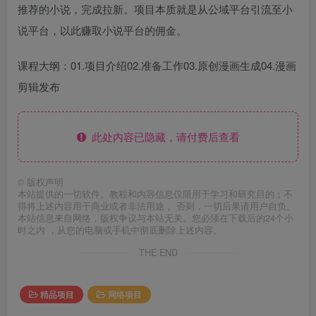
推荐的小说，完成拉新。项目本质就是从公域平台引流至小
说平台，以此赚取小说平台的佣金。
课程大纲：01.项目介绍02.准备工作03.原创漫画生成04.漫画
剪辑发布
此处内容已隐藏，请付费后查看
©
版权声明
本站提供的一切软件、教程和内容信息仅限用于学习和研究目的；不
得将上述内容用于商业或者非法用途， 否则，一切后果请用户自负。
本站信息来自网络，版权争议与本站无关。您必须在下载后的24个小
时之内 ，从您的电脑或手机中彻底删除上述内容。
THE END
精品项目
网络项目