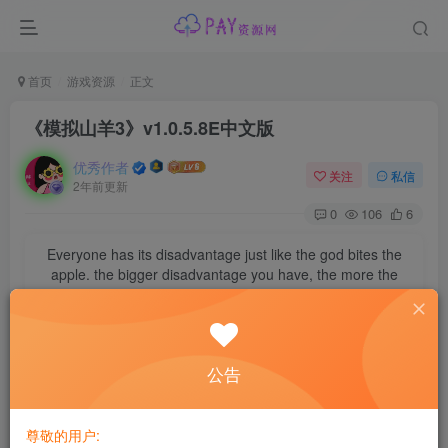
首页
游戏资源
正文
《模拟山羊3》v1.0.5.8E中文版
优秀作者
关注
私信
2年前更新
0
106
6
Everyone has its disadvantage just like the god bites the
apple. the bigger disadvantage you have, the more the
god appreciate it.
每个人都会有缺陷，就像被上帝咬过的苹果，有的人缺陷比较大，正是因为
上帝特别喜欢他的芬芳
公告
游戏介绍
Pilgor 重出江湖！召集伙伴一起进入《Goat Simulator 3》的
尊敬的用户:
世界，在极具真实感的农场沙盒场景中体验一场全新冒险。