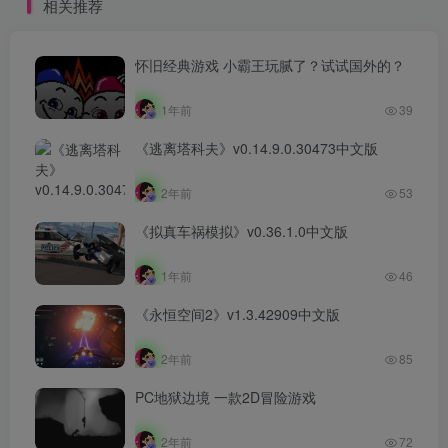
相关推荐
怀旧经典游戏 小霸王玩腻了？试试国外的？
1年前
39
《逃离塔科夫》v0.14.9.0.30473中文版
2年前
53
《拟真车祸模拟》v0.36.1.0中文版
1年前
46
《永恒空间2》v1.3.42909中文版
2年前
85
PC地狱边境 一款2D冒险游戏
2年前
72