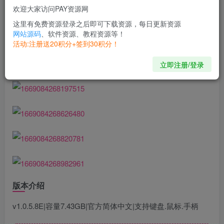
欢迎大家访问PAY资源网
最多可邀请三位好友进行本地游戏或线上合作，既可组队厮
这里有免费资源登录之后即可下载资源，每日更新资源
杀，也能在小游戏中拼个你死我活，当然，恐怕从此连朋友
网站源码
、软件资源、教程资源等！
活动:注册送20积分+签到30积分！
都没得做。
立即注册/登录
游戏截图
版本介绍
v1.0.5.8E|容量7.43GB|官方简体中文|支持键盘.鼠标.手柄