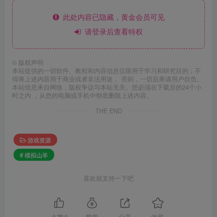
此处内容已隐藏，黄金会员可见
请登录后查看特权
©
版权声明
本站提供的一切软件、教程和内容信息仅限用于学习和研究目的；不
得将上述内容用于商业或者非法用途， 否则，一切后果请用户自负。
本站信息来自网络，版权争议与本站无关。您必须在下载后的24个小
时之内 ，从您的电脑或手机中彻底删除上述内容。
THE END
游戏资源
# 模拟山羊
喜欢就支持一下吧
点赞
6
赞赏
分享
收藏