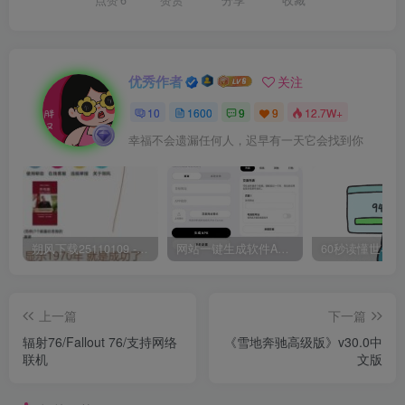
优秀作者
关注
10
1600
9
9
12.7W+
幸福不会遗漏任何人，迟早有一天它会找到你
朔风下载25110109 -磁力下载神器-去VIP限制版本
网站一键生成软件APP 完美版 同时支持打包html文件
上一篇
下一篇
辐射76/Fallout 76/支持网络
《雪地奔驰高级版》v30.0中
联机
文版