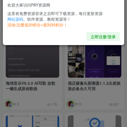
欢迎大家访问PAY资源网
一木百宝箱v1.1.3已解锁 多功
AI换脸v1.0.2 解锁会员 支持照
能工具箱 共298个功能
片/视频换脸
这里有免费资源登录之后即可下载资源，每日更新资源
网站源码
、软件资源、教程资源等！
活动:注册送20积分+签到30积分！
昨天
昨天
428
696
立即注册/登录
海绵音乐V9.3.0 AI写歌 改歌
酒店摄像头探测器1.1.2出差旅
一键生成原创歌曲
游必备永久可用
昨天
昨天
178
267