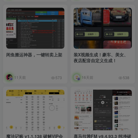
闲鱼搬运神器，一键转卖上架
装X视频生成！豪车、美女、
夜店配音自定义生成！
11天前
16天前
573
538
魔法记账 v1.1.138 破解VIP会
喜马拉雅FM v9.4.93.3 纯净破