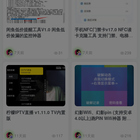
闲鱼低价提醒工具V1.0 闲鱼低
手机NFC门禁卡v17.0 NFC读
价捡漏的监控神器
卡克隆工具 支持门禁、电梯、
公交等
7天前
7天前
31
239
柠檬IPTV直播 v1.11.0 TV内置
幻影Wifi、幻影pin (支持安卓
版
4.0以上)跑PIN Wifi神器 附
magisk驱动
11天前
11天前
117
216