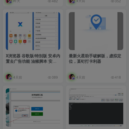
昨天
4天前
482
352
X浏览器 谷歌版/特别版 安卓内
最新火星助手破解版，虚拟定
置去广告功能 油猴脚本 安装
位，某钉打卡利器
包2M
4天前
4天前
389
418