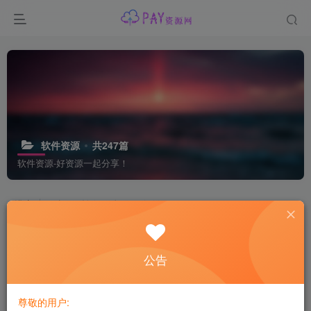
软件资源
共247篇
软件资源-好资源一起分享！
排序
更新
浏览
点赞
评论
公告
尊敬的用户: