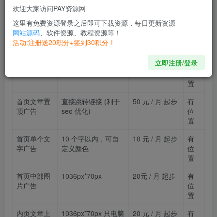
欢迎大家访问PAY资源网
置
这里有免费资源登录之后即可下载资源，每日更新资源
首页导航下
1000px*70px
大横幅 50 元 /
有
网站源码
、软件资源、教程资源等！
方横幅
月 起步
位
活动:注册送20积分+签到30积分！
置
立即注册/登录
首页大图
435px*432px
50 元 / 月 起步
有
位
置
首页文章置
直接跳转链接 (利于
50 元 / 月 起步
有
顶广告
seo 优化)
位
置
首页单个文
10 个字以内，可自
10 元 / 月 起步
有
字广告
定义颜色
位
置
首页中部图
1036px*70px
20元 / 月 起步
有
片广告
位
置
内页文章上
1036px*70px 只电脑
20 元 / 月 起步
有