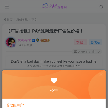
首页
原创实战
正文
【广告招租】PAY源网最新广告位价格！
优秀作者
关注
私信
34天前更新
0
113
10
Don’t let a bad day make you feel lke you have a bad lfe.
不要让糟糕的一天让你误以为有个糟糕的人生
广告商必看：
位置
大小
价格
备
公告
注
全站顶部横
728px*70px
80 元 / 月 起步
有
尊敬的用户:
幅
位