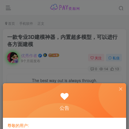
首页
手机软件
正文
一款专业3D建模神器，内置超多模型，可以进行
各方面建模
优秀作者
关注
私信
9个月前发布
0
14
13
The best way out is always through.
一路走到底，你就会发现那个最佳出口
【适用平台】：
安卓
公告
【软件介绍】：一款专业3D建模神器，内置超多模型，可以
进行各方面建模
尊敬的用户: