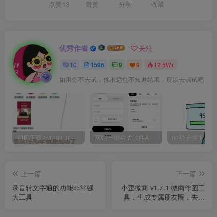
点赞
13
赞赏
分享
收藏
优秀作者
关注
10
1596
9
9
12.5W+
如果你不去试，你永远也不知道结果，所以去试试吧
朔风下载25110109 -磁力下载神器-去VIP限制版本
网站一键生成软件APP 完美版 同时支持打包html文件
上一篇
下一篇
录音转文字通的功能非常强
小歪微商 v1.7.1 微商作图工
大工具
具，生成专属朋友圈，去广
告会员版