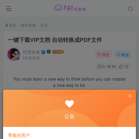
首页
软件资源
正文
一键下载VIP文档 自动转换成PDF文件
优秀作者
关注
私信
2年前发布
0
81
13
You must learn a new way to think before you can master
a new way to be.
在掌握新方法之前，你必须要先换一种思考方法
一键下载VIP文档[真棒]自动转换成PDF文件
公告
【资源名称】：文库下载器
【资源版本】：2024
【资源大小】：130M
尊敬的用户: