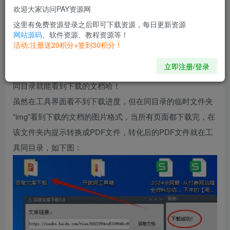
【测试机型】：Windows
欢迎大家访问PAY资源网
【资源介绍】：
这里有免费资源登录之后即可下载资源，每日更新资源
网站源码
、软件资源、教程资源等！
复制文库地址，使用快捷键Ctrl+V 粘贴地址到此处，回车即
活动:注册送20积分+签到30积分！
可下载(需等待片刻)文库文档下载过程中，不会有任何提
立即注册/登录
示。当文档下载完成，打开的下载窗口会自动关闭，在工具
同目录就能看到下载的文档哈！
虽然在工具界面看不到下载进度，但在同目录的临时文件夹
“img”看到下载的文档的图片格式，当所有页面都下载完，在
该文件夹内提示转换成PDF文件，转化后的PDF文件就在工
具同目录，如下图：