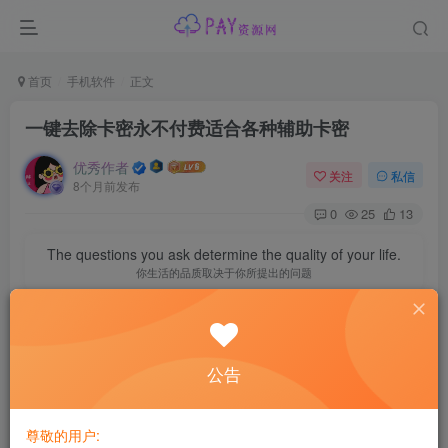
首页
手机软件
正文
一键去除卡密永不付费适合各种辅助卡密
优秀作者
关注
私信
8个月前发布
0
25
13
The questions you ask determine the quality of your life.
你生活的品质取决于你所提出的问题
一键去除卡密永不付费适合各种辅助卡密
公告
声明：内容转自网络，仅供学习交流使用，自行测试，基本
都具有时效性，后续收费删除即可
尊敬的用户: