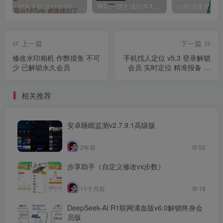
朔风下载25110109 -磁力下载神器-去VIP限制版本
网站一键生成软件APP 完美版 同时支持打包html文件
上一篇
下一篇
修改水印相机 作弊摸鱼 不可
手机找人定位 v5.3 登录解锁
少 已解锁永久会员
会员 实时定位 精准报备 防
出轨
相关推荐
安卓睡眠监测v2.7.9.1高级版
2年前
52
步享助手（自定义修改vx步数）
11个月前
19
DeepSeek-AI R1联网满血版v6.0解锁终身会
员版