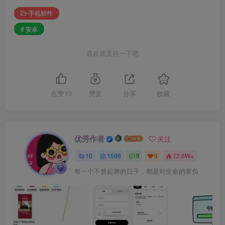
手机软件
# 安卓
喜欢就支持一下吧
点赞
13
赞赏
分享
收藏
优秀作者
关注
10
1596
9
9
12.5W+
每一个不曾起舞的日子，都是对生命的辜负