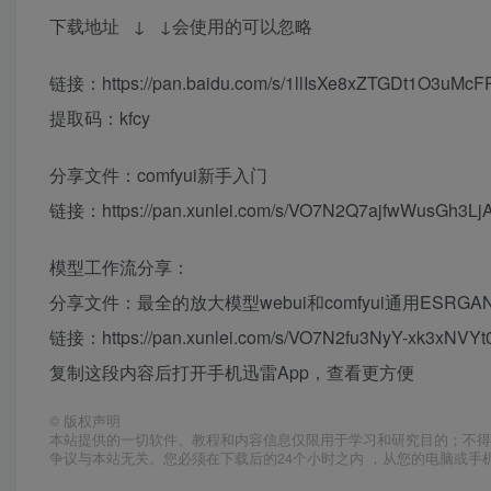
下载地址 ↓ ↓会使用的可以忽略
链接：https://pan.baidu.com/s/1llIsXe8xZTGDt1O3uMc
提取码：kfcy
分享文件：comfyui新手入门
链接：https://pan.xunlei.com/s/VO7N2Q7ajfwWusGh3L
模型工作流分享：
分享文件：最全的放大模型webui和comfyui通用ESRGA
链接：https://pan.xunlei.com/s/VO7N2fu3NyY-xk3xNVY
复制这段内容后打开手机迅雷App，查看更方便
©
版权声明
本站提供的一切软件、教程和内容信息仅限用于学习和研究目的；不得
争议与本站无关。您必须在下载后的24个小时之内 ，从您的电脑或手