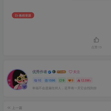
教程资源
点赞
13
优秀作者
关注
10
1596
9
9
12.5W+
幸福不会遗漏任何人，迟早有一天它会找到你
上一篇