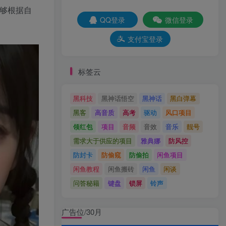
能够根据自
QQ登录
微信登录
支付宝登录
标签云
黑科技
黑神话悟空
黑神话
黑白弹幕
黑客
高音质
高考
驱动
风口项目
领红包
项目
音频
音效
音乐
靓号
需求大于供应的项目
雅典娜
防风控
防封卡
防偷窥
防偷拍
闲鱼项目
闲鱼教程
闲鱼搬砖
闲鱼
闲谈
问答秘籍
键盘
锁屏
铃声
广告位/30月