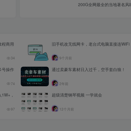
200G全网最全的当地著名
教程商用
旧手机改无线网卡，老台式电脑直接连WiFi
34
9个月前
多号操作
通过卖豪车素材日入过千，空手套白狼！
74
2年前
入1W+，
超级清楚钢琴视频 一学就会
97
12个月前