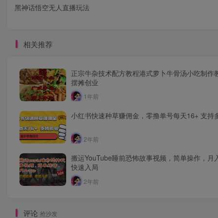
黑神话悟空无人直播玩法
相关推荐
正宗牛杂技术配方教程港式萝卜牛骨汤小吃制作
摆摊创业
1年前
小红书快速种草赚佣金，零撸单号每天16+ 支持
2年前
搬运YouTube睡前恐怖故事视频，简单操作，月
快速入局
2年前
评论
抢沙发