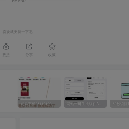
THE END
喜欢就支持一下吧
赞赏
分享
收藏
朔风下载25110109 -磁力下载神器-去VIP限制版本
网站一键生成软件APP 完美版 同时支持打包html文件