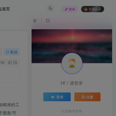
坛首页
发布
开通会员
私信
191
13
HI！请登录
登录
注册
现更加精准的工
社交账号登录
于图形/节