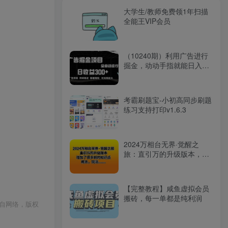
大学生/教师免费领1年扫描
全能王VIP会员
（10240期）利用广告进行
掘金，动动手指就能日入
300+无需养机，小白无脑操
作，可无…
考霸刷题宝-小初高同步刷题
练习支持打印v1.6.3
2024万相台无界·觉醒之
旅：直引万的升级版本，增
加了很多新的知识点 概…
【完整教程】咸鱼虚拟会员
搬砖，每一单都是纯利润
自网络，版权