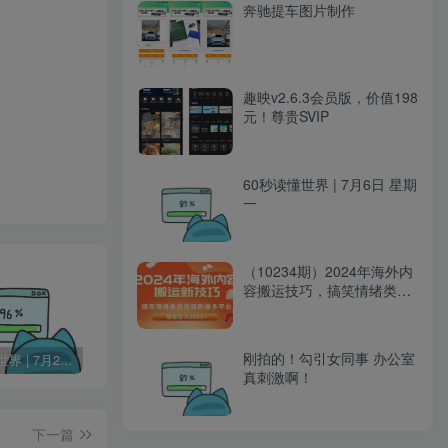
奔驰提车图片制作
趣映v2.6.3会员版，价值198
元！尊贵SVIP
60秒读懂世界 | 7月6日 星期
一
（10234期）2024年海外内
容搬运技巧，搞笑情绪类短
视频刷爆多平台，轻松日入
千元
刚拍的！勾引女同事 办公室
60秒读懂世界 | 7月24日 星期五
Change MAC Address 修改MAC地址 v25.01 便携版
Skype 网络通信工具 v8.136.76.203 便携版
真刺激啊！
下一篇