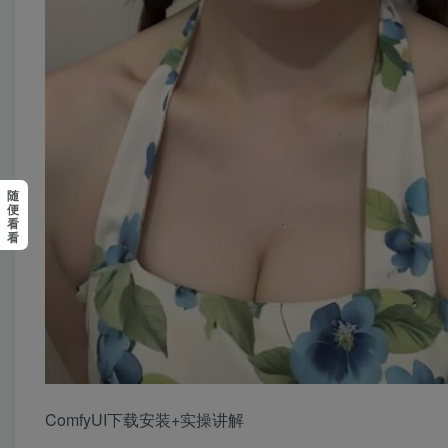
随
便
看
看
ComfyUI下载安装+实操讲解