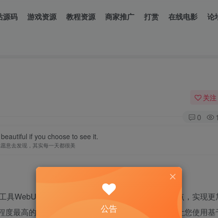
站源码
游戏资源
教程资源
商家推广
打赏
在线电影
论
关注
0
beautiful if you choose to see it.
你愿意去发现，其实每一天都很美
I 绘图工具WebUI，可以将stable diffusion的流程拆分成节点，实
公告
块化程度最高的稳定扩散图形用户界面和后台。该界面可让您使用基