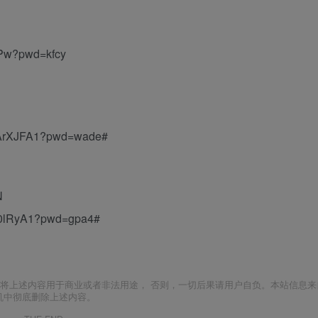
FPw?pwd=kfcy
jArXJFA1?pwd=wade#
N
t0lRyA1?pwd=gpa4#
将上述内容用于商业或者非法用途， 否则，一切后果请用户自负。本站信息来
机中彻底删除上述内容。