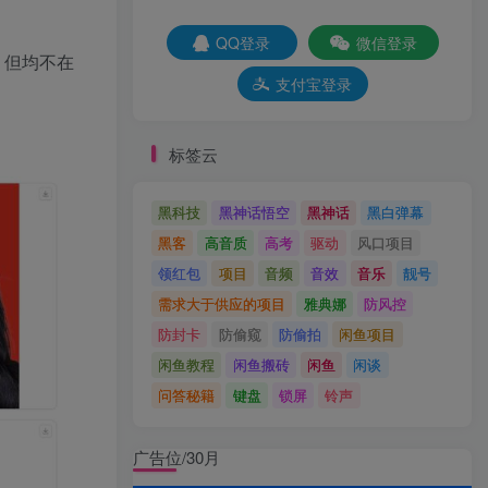
QQ登录
微信登录
，但均不在
支付宝登录
标签云
黑科技
黑神话悟空
黑神话
黑白弹幕
黑客
高音质
高考
驱动
风口项目
领红包
项目
音频
音效
音乐
靓号
需求大于供应的项目
雅典娜
防风控
防封卡
防偷窥
防偷拍
闲鱼项目
闲鱼教程
闲鱼搬砖
闲鱼
闲谈
问答秘籍
键盘
锁屏
铃声
广告位/30月