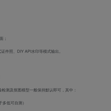
界面；
证件照、DIY API水印等模式输出。
I
人脸检测及抠图模型一般保持默认即可，其中：
至于多低可自测）