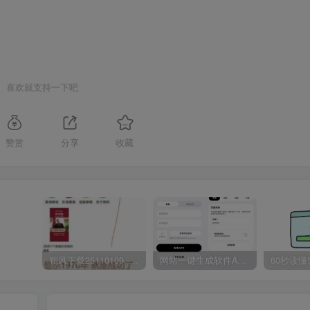
喜欢就支持一下吧
赞赏
分享
收藏
朔风下载25110109 -磁力下载神器-去VIP限制版本
网站一键生成软件APP 完美版 同时支持打包html文件