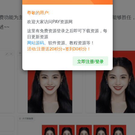
尊敬的用户:
费功能为主，简直ex且体验极差。当然某些PS插件也能够胜任
欢迎大家访问PAY资源网
~~
这里有免费资源登录之后即可下载资源，每
日更新资源
网站源码
、软件资源、教程资源等！
活动:注册送20积分+签到30积分！
立即注册/登录