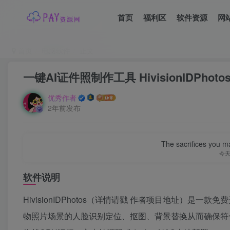
首页
福利区
软件资源
网
首页
电脑软件
正文
一键AI证件照制作工具 HivisionIDPhotos 
优秀作者
2年前发布
The sacrifices you ma
今
软件说明
HivisionIDPhotos（详情请戳 作者项目地址）是一款
物照片场景的人脸识别定位、抠图、背景替换从而确保符