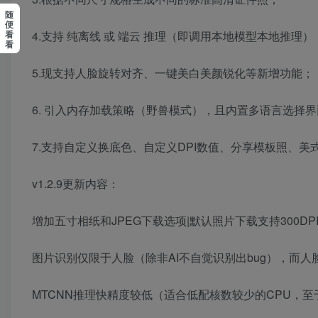
随
便
4.支持 纯离线 或 端云 推理（即调用本地模型本地推理）
看
看
5.现支持人脸旋转对齐、一键美白美颜锐化等新增功能；
6. 引入内存加载策略（野兽模式），且内置多语言选择
7.支持自定义换底色、自定义DPI数值、分享模板照、美式
v1.2.9更新内容：
增加五寸相纸和JPEG下载选项|默认照片下载支持300DP
图片识别仅限于人脸（除非AI不自觉识别出bug），而
MTCNN推理快精度较低（适合低配核数较少的CPU，