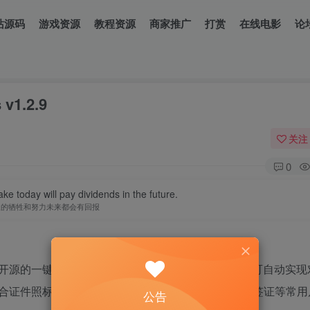
站源码
游戏资源
教程资源
商家推广
打赏
在线电影
论
v1.2.9
关注
0
ke today will pay dividends in the future.
天的牺牲和努力未来都会有回报
免费开源的一键
AI证件
照制作的软件，采用python开发，可自动实
合证件照标准，涵盖（大小）一二、五寸、驾驶证、签证等常用
公告