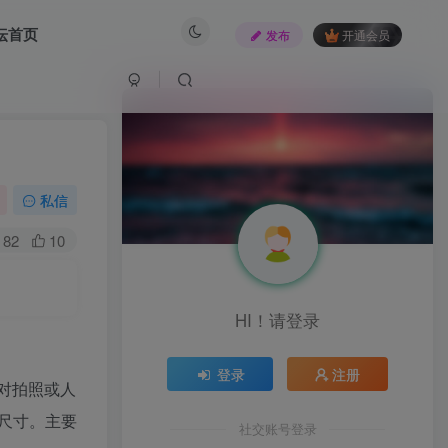
坛首页
发布
开通会员
私信
82
10
HI！请登录
登录
注册
现对拍照或人
尺寸。主要
社交账号登录