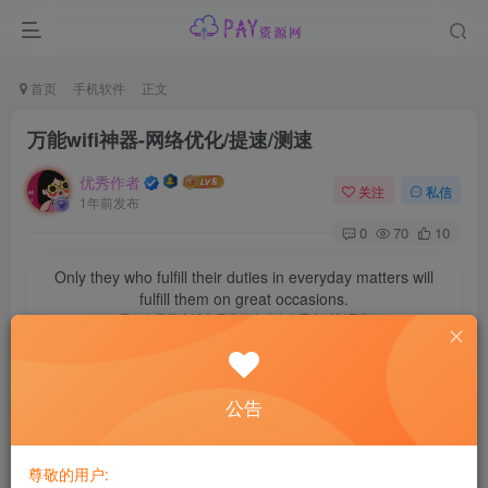
首页
手机软件
正文
万能wifi神器-网络优化/提速/测速
优秀作者
关注
私信
1年前发布
0
70
10
Only they who fulfill their duties in everyday matters will
fulfill them on great occasions.
只有在日常生活中尽责的人才会在重大时刻尽责
【软件介绍】安全wifi热点，无忧一键连接。无论身处何地，
公告
只要打开APP，看到分享热点，点击连接即可放心上网。还
有速度监测、网速提升功能，让你可以更快更好的安全上
网。
尊敬的用户: