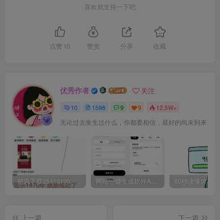
喜欢就支持一下吧
点赞
10
赞赏
分享
收藏
优秀作者
关注
10
1596
9
9
12.5W+
无论过去发生过什么，你都要相信，最好的尚未到来
朔风下载25110109 -磁力下载神器-去VIP限制版本
网站一键生成软件APP 完美版 同时支持打包html文件
上一篇
下一篇