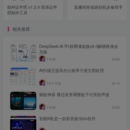
能AI证件照 v1.2.9 高清证件
直播间抢福袋挂机必备助手
照制作工具
相关推荐
DeepSeek-AI R1联网满血版v6.0解锁终身会
员版
1年前
85
AI扫描王提高办公效率方便文档处理
10个月前
14
驱蚊神器 通过改变调整蚊子讨厌的声波
1年前
63
智能K歌是一款影音娱乐ktv软件