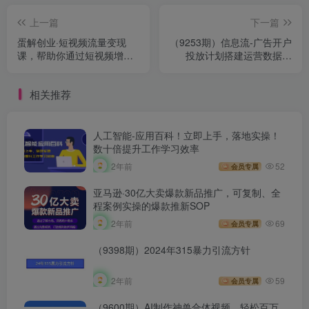
上一篇
下一篇
蛋解创业·短视频流量变现
（9253期）信息流-广告开户
课，帮助你通过短视频增加
投放计划搭建运营数据优
线下收益，打造网红门店￼
化，从0-1全部讲清楚（20节
课）
相关推荐
人工智能-应用百科！立即上手，落地实操！
数十倍提升工作学习效率
2年前
52
会员专属
亚马逊·30亿大卖爆款新品推广，可复制、全
程案例实操的爆款推新SOP
2年前
69
会员专属
（9398期）2024年315暴力引流方针
2年前
59
会员专属
（9600期）AI制作神兽合体视频，轻松百万