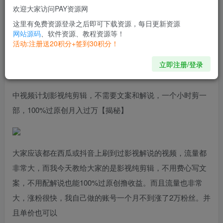
欢迎大家访问PAY资源网
开通会员
这里有免费资源登录之后即可下载资源，每日更新资源
网站源码
、软件资源、教程资源等！
活动:注册送20积分+签到30积分！
Happiness isn't about getting what you want all the time,
it's about loving what you have.
立即注册/登录
幸福并不是一味得到自己想要的，而是珍爱自己拥有的
中视频计划影视纯剪辑，不需要文案和解说，一个小时剪一
部，100%过原创月入过万【揭秘】
大家应该都在西瓜或抖音上刷到过影视解说的视频，流量都
非常大，而我今天教给大家的是影视纯剪辑，不用费心写文
案，不用配解说也能100%过原创撸收益。而且流量也非常
大，涨粉很快，我自己做的账号一个月不到涨了2万粉丝。并
且单价也可以