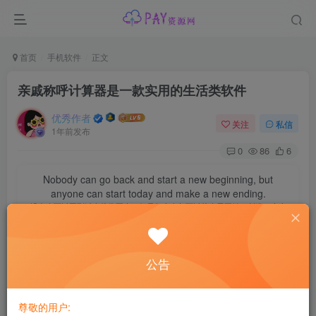
首页
手机软件
正文
亲戚称呼计算器是一款实用的生活类软件
优秀作者
关注
私信
1年前发布
0
86
6
Nobody can go back and start a new beginning, but
anyone can start today and make a new ending.
没有人可以回到过去从头再来，但是每个人都可以从今天开始，创造一个全
新的结局
软件介绍】亲戚称呼计算器是一款实用的生活类软件，可帮
公告
助用户快速准确地计算出亲戚之间的称呼。它操作简单，界
面简洁，涵盖全面的亲戚关系库，适用于家庭聚会、社交场
尊敬的用户: