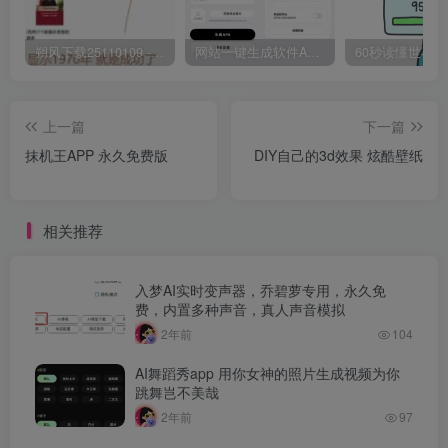
朔风下载25110109 -磁力下载神器-去VIP限制版本
网站一键生成软件APP 完美版 同时支持打包html文件
上一篇
下一篇
抹机王APP 永久免费版
DIY自己的3d效果 炫酷壁纸
相关推荐
入梦AI实时变声器，乔碧萝专用，永久免
费，内置多种声音，真人声音模拟
2年前
104
AI舞蹈秀app 用你女神的照片生成视频为你
跳舞岂不美哉
2年前
97