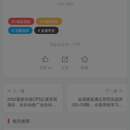
THE END
精品项目
网络项目
# 主播培训
# 直播带货
喜欢就支持一下吧
点赞
14
分享
收藏
上一篇
下一篇
2022最新实操CPS正规变现
短视频直播运营型实战营
项目，全自动推广全自动躺
(32+33期)，全面系统学习，
赚，已躺赚五千多
从底层逻辑到实操到千川
相关推荐