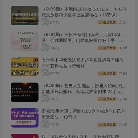
（9439期）本地同城·推核心方法论，本地同
城投放技巧快速掌握运营核心（16节课）
2年前
51
会员专属
（9468期）今日头条冷门玩法，无需用AI工
具，会截图即可。门槛低好操作好上手，
日…
2年前
65
会员专属
支付宝中视频玩法暴力起号影视起号有播放
即可获得收益（带素材）
2年前
68
会员专属
（9499期）想要人生翻盘，普通人如何抓住
新能源风口赚钱，落地实战案例课-34节无水
印
2年前
58
会员专属
IP-操盘手大课，帮助1000位老板建立自己的
流量团队（13节课）
2年前
40
会员专属
快手游戏合伙人计划项目，边玩游戏边赚