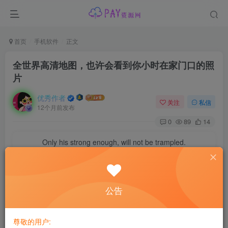
首页
手机软件
正文
全世界高清地图，也许会看到你小时在家门口的照
片
优秀作者
关注
私信
12个月前发布
0
89
14
Only his strong enough, will not be trampled.
只有自己足够强大，才不会被别人践踏
网上卖的全世界高清
地图
，也许会看到你小时在家门口的照
公告
片。
尊敬的用户: