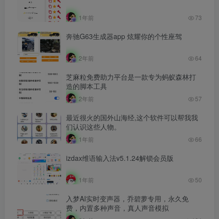
1年前
73
奔驰G63生成器app 炫耀你的个性座驾
2年前
64
芝麻粒免费助力平台是一款专为蚂蚁森林打
造的脚本工具
2年前
57
最近很火的国外山海经,这个软件可以帮我我
们认识这些人物。
1年前
66
izdax维语输入法v5.1.24解锁会员版
1年前
50
入梦AI实时变声器，乔碧萝专用，永久免
费，内置多种声音，真人声音模拟