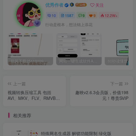
优秀作者
关注
10
1587
9
9
12.2W+
行动是根本，想法锦上添花
朔风下载25110109 -磁力下载神器-去VIP限制版本
网站一键生成软件APP 完美版 同时支持打包html文件
上一篇
下一篇
视频转换压缩工具 包括
趣映v2.6.3会员版，价值198
AVI、MKV、FLV、RMVB、
元！尊贵SVIP
等其它的格式
相关推荐
特殊网名生成器 解锁功能限制 绿化版