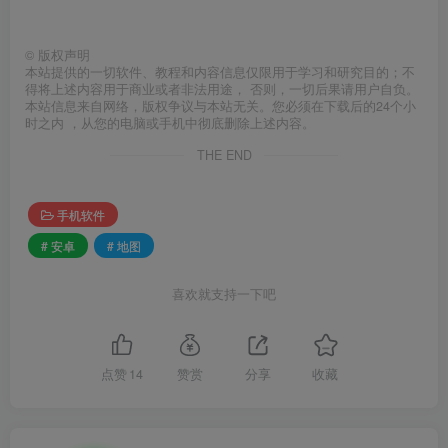
©
版权声明
本站提供的一切软件、教程和内容信息仅限用于学习和研究目的；不
得将上述内容用于商业或者非法用途， 否则，一切后果请用户自负。
本站信息来自网络，版权争议与本站无关。您必须在下载后的24个小
时之内 ，从您的电脑或手机中彻底删除上述内容。
THE END
手机软件
# 安卓
# 地图
喜欢就支持一下吧
点赞
14
赞赏
分享
收藏