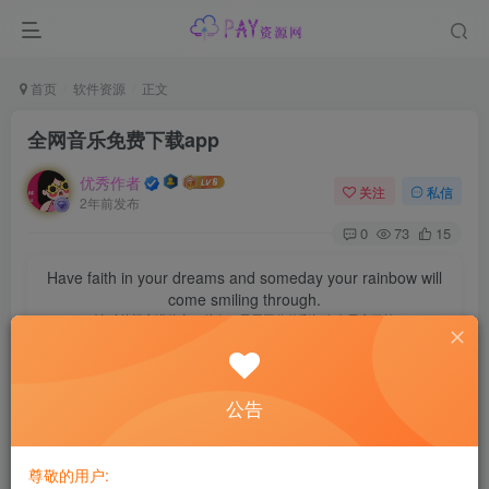
首页
软件资源
正文
全网音乐免费下载app
优秀作者
关注
私信
2年前发布
0
73
15
Have faith in your dreams and someday your rainbow will
come smiling through.
请对梦想充满信心，总有一天属于你的彩虹会在天空微笑
【应用名称】Fly
音乐
公告
【应用版本】1.2.3
【软件大小】17.38mb
【实用型号】
安卓
尊敬的用户: