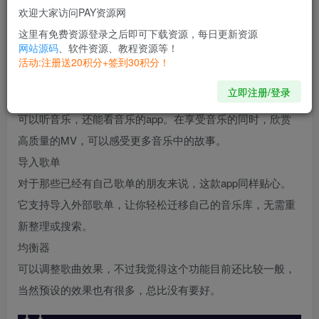
【应用介绍】支持无损下载
欢迎大家访问PAY资源网
软件支持标准、高品质、无损三种音质下载；当然这里肯定
这里有免费资源登录之后即可下载资源，每日更新资源
网站源码
、软件资源、教程资源等！
建议大家下载无损。
活动:注册送20积分+签到30积分！
支持MV
立即注册/登录
支持MV功能的三方音乐app近来越来越多，这是一个你不仅
可以听音乐，还能看音乐的app。在享受音乐的同时，欣赏
高质量的MV，可以感受更多音乐中的故事。
导入歌单
对于那些已经有自己歌单的朋友来说，这款app同样贴心。
它支持导入外部歌单，让你轻松迁移自己的音乐库，无需重
新整理或搜索。
均衡器
可以调整歌曲效果，不过我觉得这个功能目前还比较一般，
当然预设的效果也有很多，总比没有要好。