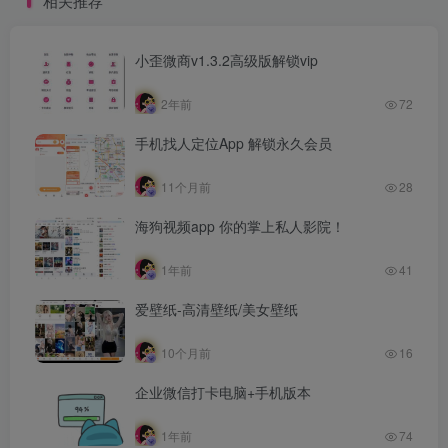
相关推荐
小歪微商v1.3.2高级版解锁vip
2年前
72
手机找人定位App 解锁永久会员
11个月前
28
海狗视频app 你的掌上私人影院！
1年前
41
爱壁纸-高清壁纸/美女壁纸
10个月前
16
企业微信打卡电脑+手机版本
1年前
74