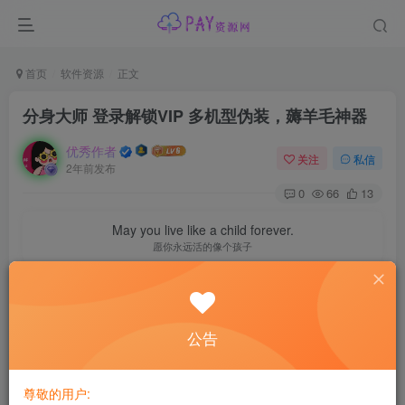
首页
软件资源
正文
分身大师 登录解锁VIP 多机型伪装，薅羊毛神器
优秀作者
关注
私信
2年前发布
0
66
13
May you live like a child forever.
愿你永远活的像个孩子
【软件名称】分身大师 登录解锁VIP
公告
【软件版本】v4.6.0.1006.release
【软件大小】30.4M
尊敬的用户: