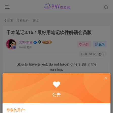
首页
手机软件
正文
千本笔记3.15.1最好用笔记软件解锁会员版
优秀作者
关注
私信
1年前更新
0
60
5
Stop to have a rest, do not forget others still in the
running.
停下来休息的时候，不要忘记别人还在奔跑
资源介绍
公告
千本笔记是一款多平台记录工具，通过文档、扫描、语音、
Markdown、收藏等记录方式，为亿万优秀用户提供助力。
AI工具赋能内容创作，写作、脑暴、润色、提炼、翻译等一
尊敬的用户: