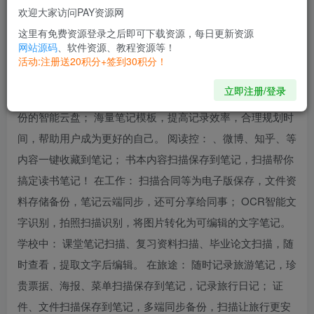
键搞定，让工作学习效率倍增。公益3G存储空间，多端实时
欢迎大家访问PAY资源网
同步，支持在APP、小程序和电脑端查看、编辑和分享笔
这里有免费资源登录之后即可下载资源，每日更新资源
网站源码
、软件资源、教程资源等！
记。 支持OCR扫描、语音速记、手写、Markdown等记录方
活动:注册送20积分+签到30积分！
式； 、微博、网页内容一键收藏，永久保存； 云端存储文档
立即注册/登录
资料，随时查看编辑笔记； 多级目录管理文档，多端同步备
份的智能云盘； 海量笔记模板，提高记录效率，合理规划时
间，帮助用户成为更好的自己。 阅读控： 、微博、知乎、等
内容一键收藏到笔记； 书本内容扫描保存到笔记，扫描帮你
搞定读书笔记！ 在工作： 扫描合同等为电子版保存，文件资
料存储备份，笔记云端同步，还可分享给同事； OCR智能文
字识别，拍照扫描识别，将图片转化为可编辑的文字笔记。
学校中： 课堂笔记扫描、复习资料扫描、毕业论文扫描，随
时查看，提取文字后编辑。 在旅途： 随时记录旅游笔记，珍
贵票据、海报、菜单扫描保存到笔记，记录旅行日记； 证
件、文件扫描保存到笔记，多端同步备份，扫描让旅行更安