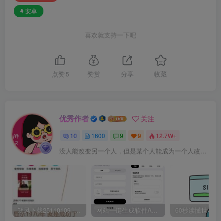
# 安卓
喜欢就支持一下吧
点赞
5
赞赏
分享
收藏
优秀作者
关注
10
1600
9
9
12.7W+
没人能改变另一个人，但是某个人能成为一个人改变的原因
朔风下载25110109 -磁力下载神器-去VIP限制版本
网站一键生成软件APP 完美版 同时支持打包html文件