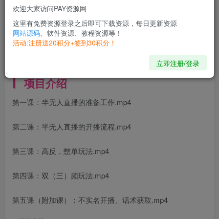
欢迎大家访问PAY资源网
开通会员
这里有免费资源登录之后即可下载资源，每日更新资源
网站源码
、软件资源、教程资源等！
活动:注册送20积分+签到30积分！
I love you for my life past.
我爱你，爱了整整一个曾经
立即注册/登录
项目介绍
第一课：半无人直播的准备工作.mp4
第二课：半无人直播的开播流程.mp4
第三课：高反，憋单玩法.mp4
第四课：双（三）频玩法.mp4
第五课（附加课）：不实名开播、话术获取.mp4