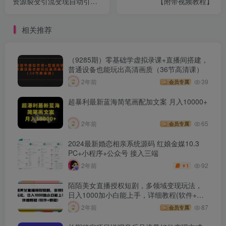
资源裂变引流变现自动引流
【附带视频教程】
自动成交（全五集）
相关推荐
（9285期）零基础学虚拟录课+直播间搭建，
普通设备也能玩出高清画质（36节高清课）
2年前
39
会员专属
超暴利最新蓝海简笔画配加文案 月入10000+
2年前
65
会员专属
2024最新婚恋相亲系统源码 红娘金媒10.3
PC+小程序+公众号 接入三端
92
2年前
1
￥
陌陌美女直播授权短剧，多领域变现玩法，
日入1000加小白能上手，详细教程(软件+教
程)
2年前
87
会员专属