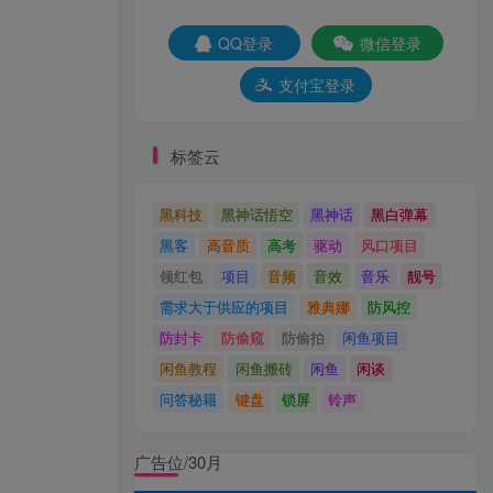
QQ登录
微信登录
支付宝登录
标签云
黑科技
黑神话悟空
黑神话
黑白弹幕
黑客
高音质
高考
驱动
风口项目
领红包
项目
音频
音效
音乐
靓号
需求大于供应的项目
雅典娜
防风控
防封卡
防偷窥
防偷拍
闲鱼项目
闲鱼教程
闲鱼搬砖
闲鱼
闲谈
问答秘籍
键盘
锁屏
铃声
广告位/30月