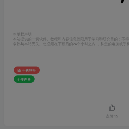
©
版权声明
本站提供的一切软件、教程和内容信息仅限用于学习和研究目的；不得
争议与本站无关。您必须在下载后的24个小时之内 ，从您的电脑或手
手机软件
# 变声器
点赞
15