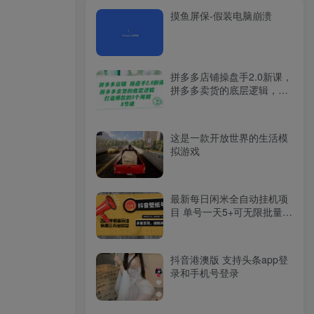
摸鱼屏保-假装电脑崩溃
拼多多店铺操盘手2.0新课，
拼多多卖货的底层逻辑，打
造爆款的3个周期（8节）
这是一款开放世界的生活模
拟游戏
最新每日闲米全自动挂机项
目 单号一天5+可无限批量放
大【全自动脚本+教程】
抖音港澳版 支持头条app登
录和手机号登录