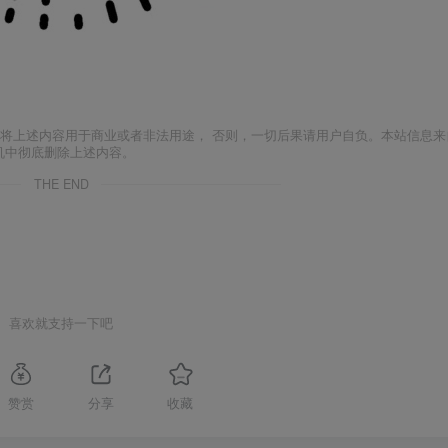
将上述内容用于商业或者非法用途， 否则，一切后果请用户自负。本站信息来
机中彻底删除上述内容。
THE END
喜欢就支持一下吧
赞赏
分享
收藏