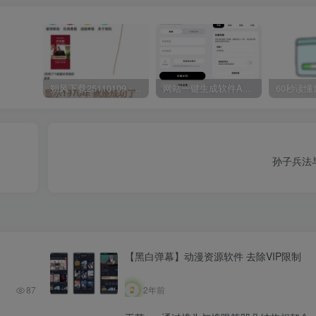
朔风下载25110109 -磁力下载神器-去VIP限制版本
网站一键生成软件APP 完美版 同时支持打包html文件
孙子兵法
【黑白弹幕】动漫资源软件 去除VIP限制
87
2年前