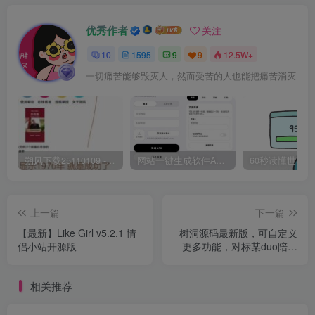
优秀作者
关注
10
1595
9
9
12.5W+
一切痛苦能够毁灭人，然而受苦的人也能把痛苦消灭
朔风下载25110109 -磁力下载神器-去VIP限制版本
网站一键生成软件APP 完美版 同时支持打包html文件
上一篇
下一篇
【最新】Like Girl v5.2.1 情
树洞源码最新版，可自定义
侣小站开源版
更多功能，对标某duo陪，
源码最新版
相关推荐