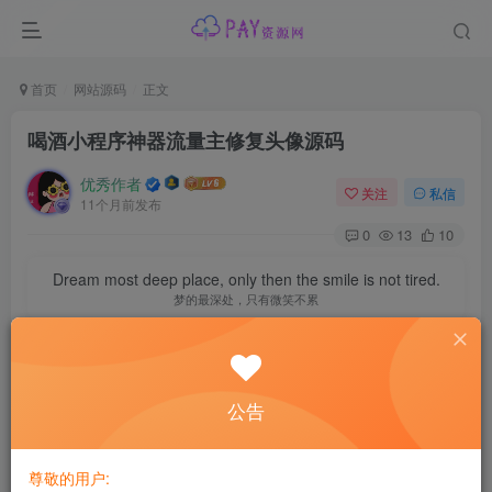
首页
网站源码
正文
喝酒小程序神器流量主修复头像源码
优秀作者
关注
私信
11个月前发布
0
13
10
Dream most deep place, only then the smile is not tired.
梦的最深处，只有微笑不累
资源介绍
直接上传
源码
到开发者端即可
公告
通过后改广告代码，然后关闭广告展示提交，通过后打开即
可
尊敬的用户: