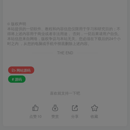
©
版权声明
本站提供的一切软件、教程和内容信息仅限用于学习和研究目的；不
得将上述内容用于商业或者非法用途， 否则，一切后果请用户自负。
本站信息来自网络，版权争议与本站无关。您必须在下载后的24个小
时之内 ，从您的电脑或手机中彻底删除上述内容。
THE END
网站源码
# 源码
喜欢就支持一下吧
点赞
10
赞赏
分享
收藏