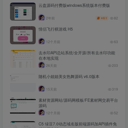
云盘源码付费版windows系统版本付费版
82
2年前
0.1
￥
情侣飞行棋游戏 H5
12个月前
63
去水印API总站系统/全开源/所有去水印功能
在本地实现
26天前
203
随机小姐姐美女热舞源码 v6.0版本
15天前
319
素材资源网站/源码网模板/FE素材网交易平台
源码
12个月前
52
C5 绿豆7.0动态域名版前端源码加API插件免