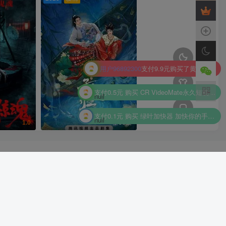
支付0.5元 购买
CR VideoMate永久短视频去重搬运CR视频批量剪辑软件
null
支付0.1元 购买
绿叶加快器 加快你的手机网速，不是t
null
优秀作者
支付5￥购买积分