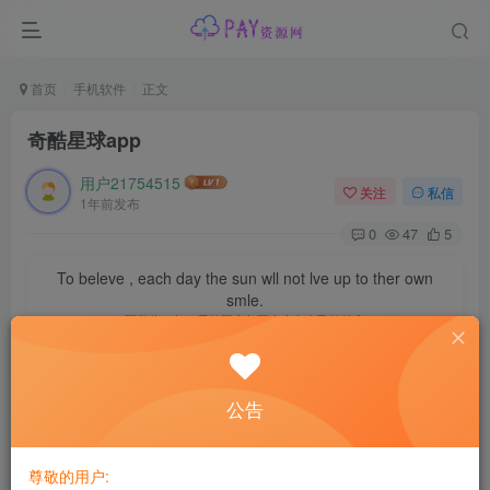
首页
手机软件
正文
奇酷星球app
用户21754515
关注
私信
1年前发布
0
47
5
To beleve , each day the sun wll not lve up to ther own
smle.
要坚信，每一天的阳光都不会辜负自己的笑容
【奇酷星球app下载官方最新版-奇酷星球音乐app下载安装
公告
v1.1.2 最新版-007游戏网】
http://m.yx007.com/azapp/137393.html
尊敬的用户: