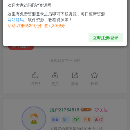
©
版权声明
欢迎大家访问PAY资源网
本站提供的一切软件、教程和内容信息仅限用于学习和研究目的；不
得将上述内容用于商业或者非法用途， 否则，一切后果请用户自负。
这里有免费资源登录之后即可下载资源，每日更新资源
本站信息来自网络，版权争议与本站无关。您必须在下载后的24个小
网站源码
、软件资源、教程资源等！
时之内 ，从您的电脑或手机中彻底删除上述内容。
活动:注册送20积分+签到30积分！
THE END
立即注册/登录
手机软件
喜欢就支持一下吧
点赞
5
赞赏
分享
收藏
用户21754515
关注
0
1
0
5
47
人最好的朋友是自己的十个手指