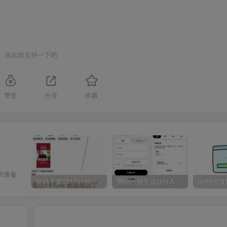
喜欢就支持一下吧
赞赏
分享
收藏
所准备
朔风下载25110109 -磁力下载神器-去VIP限制版本
网站一键生成软件APP 完美版 同时支持打包html文件