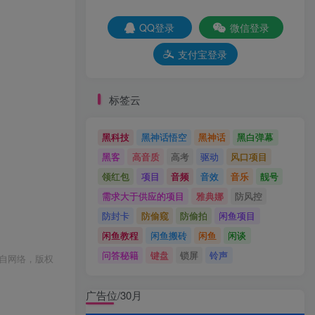
QQ登录
微信登录
支付宝登录
标签云
黑科技
黑神话悟空
黑神话
黑白弹幕
黑客
高音质
高考
驱动
风口项目
领红包
项目
音频
音效
音乐
靓号
需求大于供应的项目
雅典娜
防风控
防封卡
防偷窥
防偷拍
闲鱼项目
闲鱼教程
闲鱼搬砖
闲鱼
闲谈
问答秘籍
键盘
锁屏
铃声
自网络，版权
广告位/30月