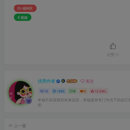
福利区
# 视频
点赞
11
优秀作者
关注
10
1595
9
9
12.5W+
幸福不应该留到未来品尝，幸福是你专门为当下的自己
的
上一篇