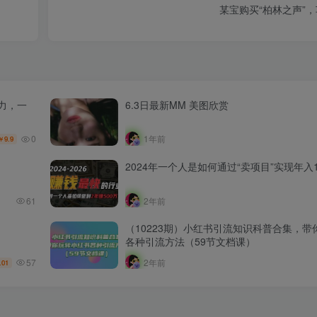
某宝购买“柏林之声”
暴力，一
6.3日最新MM 美图欣赏
0
1年前
9.9
￥
2024年一个人是如何通过“卖项目”实现年入1
61
2年前
（10223期）小红书引流知识科普合集，带
各种引流方法（59节文档课）
57
2年前
.01