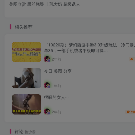
美图欣赏 黑丝翘臀 丰乳大奶 超级诱人
相关推荐
（10220期）梦幻西游手游3.0升级玩法，冷门
单35，一部手机或者平板即可操…
2年前
今日 美图 分享
1年前
很骚的女人···
2年前
0
￥
评论
抢沙发