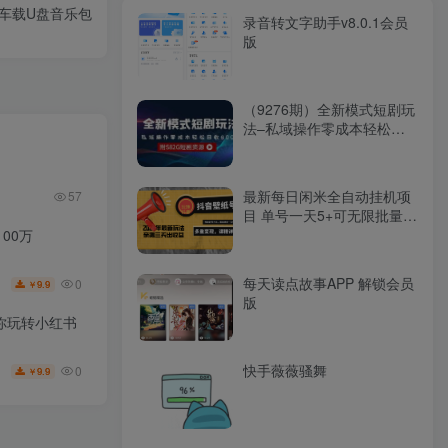
，车载U盘音乐包
录音转文字助手v8.0.1会员
版
（9276期）全新模式短剧玩
法–私域操作零成本轻松日
收600+（附582G短剧资
源）
最新每日闲米全自动挂机项
57
目 单号一天5+可无限批量放
大【全自动脚本+教程】
00万
每天读点故事APP 解锁会员
0
9.9
￥
版
你玩转小红书
快手薇薇骚舞
0
9.9
￥