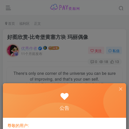
首页
福利区
正文
好图欣赏-比奇堡黄塞方块 玛丽偶像
优秀作者
关注
私信
11个月前发布
0
18
13
There's only one corner of the universe you can be sure
of improving, and that's your own self.
这个宇宙中只有一个角落你肯定可以改进，那就是你自己
此处内容已隐藏，黄金会员可见
公告
请登录后查看特权
尊敬的用户: