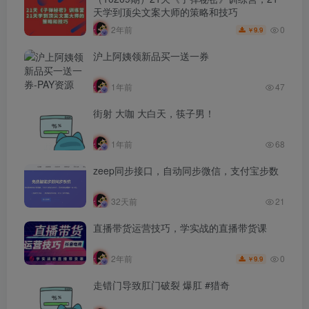
天学到顶尖文案大师的策略和技巧
0
2年前
9.9
￥
沪上阿姨领新品买一送一券
1年前
47
街射 大咖 大白天，筷子男！
1年前
68
zeep同步接口，自动同步微信，支付宝步数
32天前
21
直播带货运营技巧，学实战的直播带货课
0
2年前
9.9
￥
走错门导致肛门破裂 爆肛 #猎奇