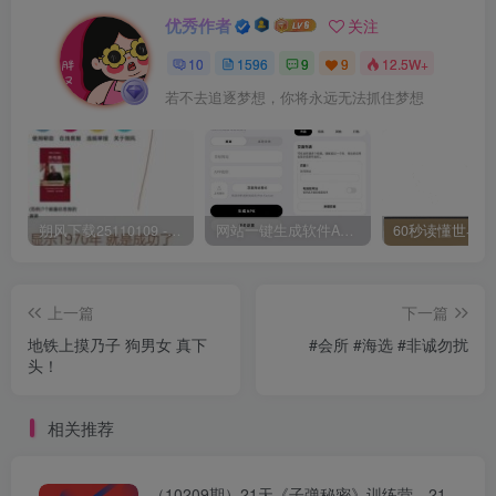
优秀作者
关注
10
1596
9
9
12.5W+
若不去追逐梦想，你将永远无法抓住梦想
朔风下载25110109 -磁力下载神器-去VIP限制版本
网站一键生成软件APP 完美版 同时支持打包html文件
上一篇
下一篇
地铁上摸乃子 狗男女 真下
#会所 #海选 #非诚勿扰
头！
相关推荐
（10209期）21天《子弹秘密》训练营，21