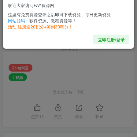
欢迎大家访问PAY资源网
这里有免费资源登录之后即可下载资源，每日更新资源
©
版权声明
网站源码
、软件资源、教程资源等！
本站提供的一切软件、教程和内容信息仅限用于学习和研究目的；不
活动:注册送20积分+签到30积分！
得将上述内容用于商业或者非法用途， 否则，一切后果请用户自负。
本站信息来自网络，版权争议与本站无关。您必须在下载后的24个小
立即注册/登录
时之内 ，从您的电脑或手机中彻底删除上述内容。
THE END
福利区
# 视频
喜欢就支持一下吧
点赞
13
赞赏
分享
收藏