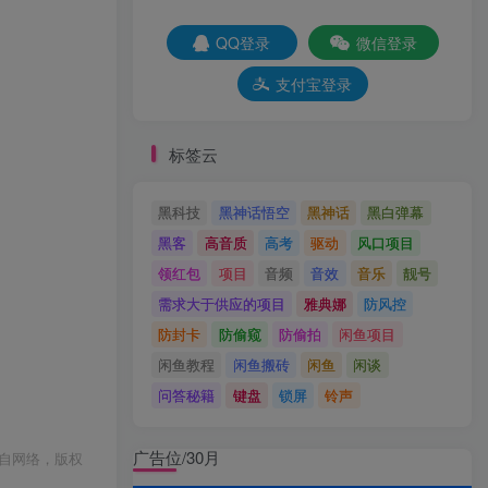
QQ登录
微信登录
支付宝登录
标签云
黑科技
黑神话悟空
黑神话
黑白弹幕
黑客
高音质
高考
驱动
风口项目
领红包
项目
音频
音效
音乐
靓号
需求大于供应的项目
雅典娜
防风控
防封卡
防偷窥
防偷拍
闲鱼项目
闲鱼教程
闲鱼搬砖
闲鱼
闲谈
问答秘籍
键盘
锁屏
铃声
广告位/30月
自网络，版权