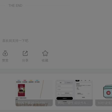
THE END
喜欢就支持一下吧
赞赏
分享
收藏
朔风下载25110109 -磁力下载神器-去VIP限制版本
网站一键生成软件APP 完美版 同时支持打包html文件