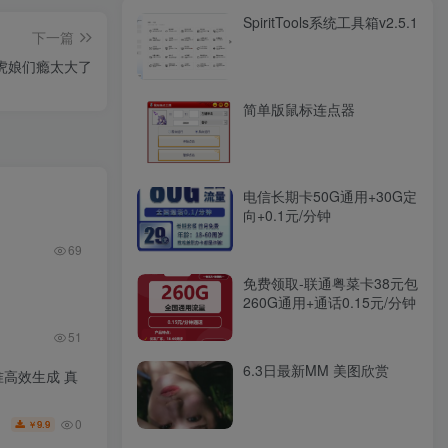
SpiritTools系统工具箱v2.5.1
下一篇
虎娘们瘾太大了
简单版鼠标连点器
电信长期卡50G通用+30G定
向+0.1元/分钟
69
免费领取-联通粤菜卡38元包
260G通用+通话0.15元/分钟
51
6.3日最新MM 美图欣赏
片精准高效生成 真
0
9.9
￥