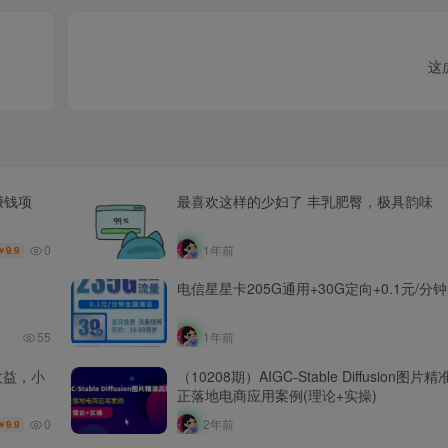
这
赚钱项
最喜欢这样的少妇了 丰乳肥臀，极具韵味
0
1年前
9.9
￥
电信星星卡205G通用+30G定向+0.1元/分钟
55
1年前
收益，小
（10208期）AIGC-Stable Diffusion图
正落地电商应用案例(理论+实操)
0
2年前
9.9
￥