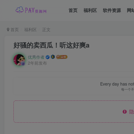
首页
福利区
软件资源
网
首页
福利区
正文
好骚的卖西瓜！听这好爽a
优秀作者
2年前发布
Every day has not 
每一个
隐