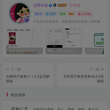
优秀作者
关注
10
1597
9
9
12.5W+
不论生活如何复杂，总要保持自己的那一份优雅
朔风下载25110109 -磁力下载神器-去VIP限制版本
网站一键生成软件APP 完美版 同时支持打包html文件
上一篇
下一篇
佐糖照片修复v1.1.2.2会员解
手机照片恢复管家v8.2.0高
锁版
级版
相关推荐
实时定位亲友、恋人、情敌、朋友、家人位