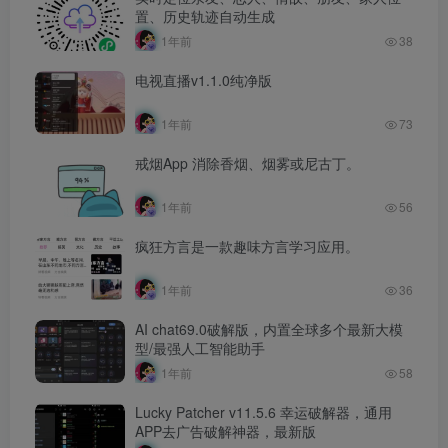
置、历史轨迹自动生成
1年前
38
电视直播v1.1.0纯净版
1年前
73
戒烟App 消除香烟、烟雾或尼古丁。
1年前
56
疯狂方言是一款趣味方言学习应用。
1年前
36
AI chat69.0破解版，内置全球多个最新大模
型/最强人工智能助手
1年前
58
Lucky Patcher v11.5.6 幸运破解器，通用
APP去广告破解神器，最新版