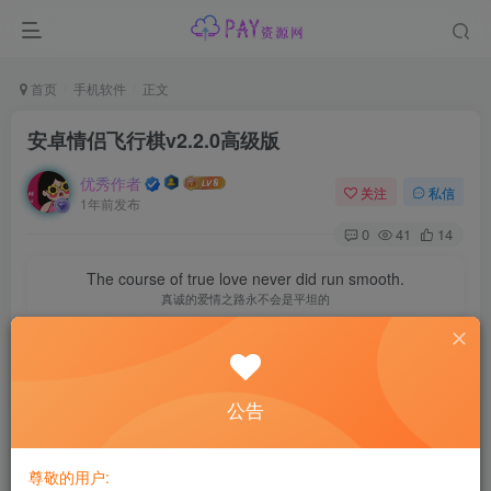
首页
手机软件
正文
安卓情侣飞行棋v2.2.0高级版
优秀作者
关注
私信
1年前发布
0
41
14
The course of true love never did run smooth.
真诚的爱情之路永不会是平坦的
公告
尊敬的用户: