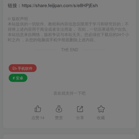
链接：https://share.feijipan.com/s/e8HPjEsh
©
版权声明
本站提供的一切软件、教程和内容信息仅限用于学习和研究目的；不
得将上述内容用于商业或者非法用途， 否则，一切后果请用户自负。
本站信息来自网络，版权争议与本站无关。您必须在下载后的24个小
时之内 ，从您的电脑或手机中彻底删除上述内容。
THE END
手机软件
# 安卓
喜欢就支持一下吧
点赞
14
赞赏
分享
收藏