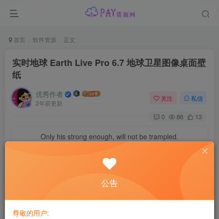
首页
软件资源
正文
实时地球 Earth Live Pro 6.7 地球卫星图像桌面壁
纸
优秀作者
关注
私信
2年前更新
0
86
13
Only his strong enough, will not be trampled.
只有自己足够强大，才不会被别人践踏
最近一直在用的桌面软件，小巧，官方又更新了。
公告
几个月用下来，感觉真的不错，免费，实时，多卫星可选。
尊敬的用户:
软件特点