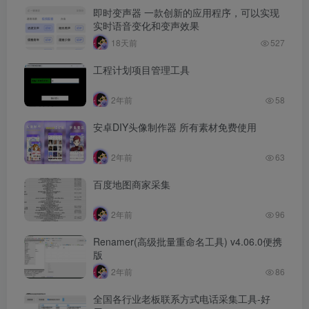
即时变声器 一款创新的应用程序，可以实现
实时语音变化和变声效果
18天前
527
工程计划项目管理工具
2年前
58
安卓DIY头像制作器 所有素材免费使用
2年前
63
百度地图商家采集
2年前
96
Renamer(高级批量重命名工具) v4.06.0便携
版
2年前
86
全国各行业老板联系方式电话采集工具-好