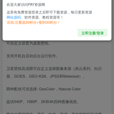
欢迎大家访问PAY资源网
绿色小巧，安全无毒。
这里有免费资源登录之后即可下载资源，每日更新资源
网站源码
、软件资源、教程资源等！
活动:注册送20积分+签到30积分！
可设置不刷新、10分钟、20分钟、30分钟和60分钟等刷新设
置。
立即注册/登录
可自定义设置为桌面壁纸。
支持开机自启动后台运行软件。
卫星壁纸高清图可自定义选择图像来源（风云系列、向日
葵、GOES、GEO-K2A、JPSS和Meteosat）。
两种配色可供选择: GeoColor，Natural Color
提供540P、1080P、2K和4K四种图像画质。