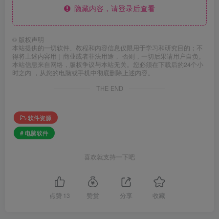
隐藏内容，请登录后查看
©
版权声明
本站提供的一切软件、教程和内容信息仅限用于学习和研究目的；不
得将上述内容用于商业或者非法用途， 否则，一切后果请用户自负。
本站信息来自网络，版权争议与本站无关。您必须在下载后的24个小
时之内 ，从您的电脑或手机中彻底删除上述内容。
THE END
软件资源
# 电脑软件
喜欢就支持一下吧
点赞
13
赞赏
分享
收藏