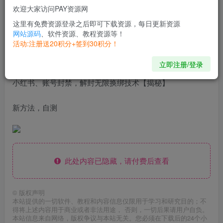
开通会员
欢迎大家访问PAY资源网
这里有免费资源登录之后即可下载资源，每日更新资源
网站源码
、软件资源、教程资源等！
Love begins with a smile, grows with a kiss and ends with
活动:注册送20积分+签到30积分！
a tear.
爱，起于微笑，浓于亲吻，逝于泪水
立即注册/登录
小红书、账号封禁，解封无限换绑技术【揭秘】
新方法，自测
此处内容已隐藏，请付费后查看
©
版权声明
本站提供的一切软件、教程和内容信息仅限用于学习和研究目的；不
得将上述内容用于商业或者非法用途， 否则，一切后果请用户自负。
本站信息来自网络，版权争议与本站无关。您必须在下载后的24个小