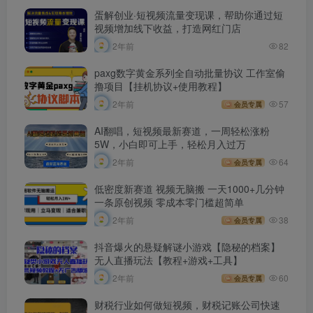
蛋解创业·短视频流量变现课，帮助你通过短
视频增加线下收益，打造网红门店￼
2年前
82
paxg数字黄金系列全自动批量协议 工作室偷
撸项目【挂机协议+使用教程】
2年前
57
会员专属
AI翻唱，短视频最新赛道，一周轻松涨粉
5W，小白即可上手，轻松月入过万
2年前
64
会员专属
低密度新赛道 视频无脑搬 一天1000+几分钟
一条原创视频 零成本零门槛超简单
2年前
38
会员专属
抖音爆火的悬疑解谜小游戏【隐秘的档案】
无人直播玩法【教程+游戏+工具】
2年前
60
会员专属
财税行业如何做短视频，财税记账公司快速