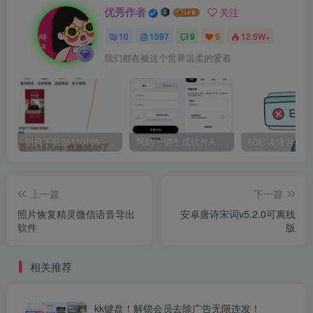
优秀作者
关注
10
1597
9
9
12.5W+
我们都在被这个世界温柔的爱着
朔风下载25110109 -磁力下载神器-去VIP限制版本
网站一键生成软件APP 完美版 同时支持打包html文件
上一篇
下一篇
照片恢复精灵微信语音导出
安卓唐诗宋词v5.2.0可离线
软件
版
相关推荐
kk键盘！解锁会员去除广告无限连发！