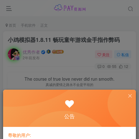
首页
手机软件
正文
小鸡模拟器1.8.11 畅玩童年游戏金手指作弊码
优秀作者
关注
私信
2年前发布
0
55
12
The course of true love never did run smooth.
真诚的爱情之路永不会是平坦的
公告
尊敬的用户: