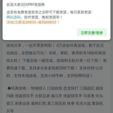
欢迎大家访问PAY资源网
这里有免费资源登录之后即可下载资源，每日更新资源
网站源码
、软件资源、教程资源等！
活动:注册送20积分+签到30积分！
立即注册/登录
【官方介绍】：小鸡模拟器：最多街机掌机电玩游戏！新版
游戏分享，一起开黑更精彩！ 2万多款经典游戏，数千款汉
化精品，全部验证可玩！ 街机、掌机、家用机等18款经典游
戏主机！ 下载安装一键完成，游戏和主机分类一目了然！ 免
费高速下载，支持多任务多线程同时下载！ 支持存档/云存
档，支持本地游戏，支持小鸡手柄，支持联网对战！
◆经典游戏： 怪物猎人 口袋妖怪 恐龙快打 三国战纪 超级
玛丽 侠盗猎车手 火影忍者 魂斗罗 侠盗猎车手 马里奥 街头
霸王 刺客信条 最终幻想 真三国无双 铁拳 坦克大战 重装机
兵等