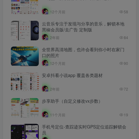
12个月前
58
云音乐专注于发现与分享的音乐，解锁本地
黑椒会员版/去广告 定制版
2年前
84
全世界高清地图，也许会看到你小时在家门
口的照片
12个月前
90
安卓抖看小说app 覆盖各类题材
2年前
72
步享助手（自定义修改vx步数）
11个月前
19
手机号定位-查踪迹实时GPS定位追踪解锁会
员