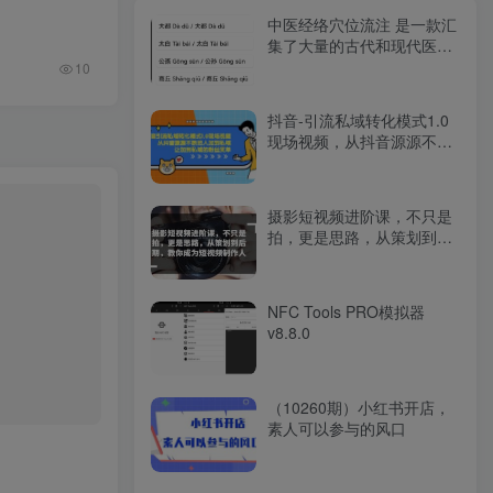
中医经络穴位流注 是一款汇
集了大量的古代和现代医经
医案
10
抖音-引流私域转化模式1.0
现场视频，从抖音源源不断
把人加到私域
摄影短视频进阶课，不只是
拍，更是思路，从策划到后
期，教你成为短视频制作人
NFC Tools PRO模拟器
v8.8.0
（10260期）小红书开店，
素人可以参与的风口