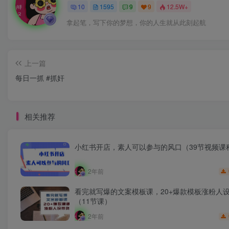
10
1595
9
9
12.5W+
拿起笔，写下你的梦想，你的人生就从此刻起航
上一篇
每日一抓 #抓奸
相关推荐
小红书开店，素人可以参与的风口（39节视频课
2年前
看完就写爆的文案模板课，20+爆款模板涨粉人
（11节课）
2年前