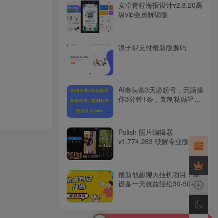
安卓青柠海报设计v2.8.20高
级vip会员解锁版
浪子易支付最新版源码
AI撸头条3天必起号，无脑操
作3分钟1条，复制粘贴轻松
月入2W+
Polish 照片编辑器
v1.774.263 破解专业版
最新他趣聊天挂机项目，单
设备一天收益轻松30-50+
【挂机脚本+详细教程】
LS634634
支付9.9元购买了黄金会员