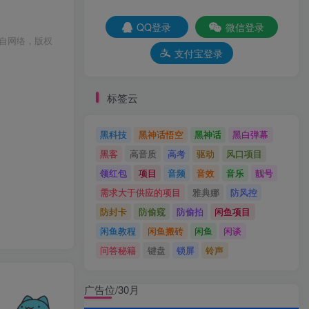
QQ登录
微信登录
自网络，版权
支付宝登录
标签云
黑科技
黑神话悟空
黑神话
黑白弹幕
黑客
高音质
高考
驱动
风口项目
领红包
项目
音频
音效
音乐
靓号
需求大于供应的项目
雅典娜
防风控
防封卡
防偷窥
防偷拍
闲鱼项目
闲鱼教程
闲鱼搬砖
闲鱼
闲谈
问答秘籍
键盘
锁屏
铃声
广告位/30月