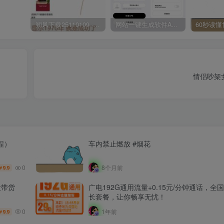
朔风下载25110109 -磁力下载神器-去VIP限制版本
网站一键生成软件APP 完美版 同时支持打包html文件
情侣吵架
程）
车内禁止燃放 #烟花
0
8个月前
9.9
￥
设带货
广电192G通用流量+0.15元/分钟通话，全
长套餐，让你畅享无忧！
0
1年前
9.9
￥