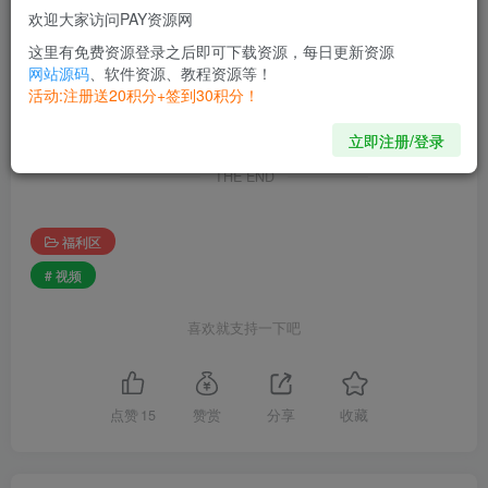
欢迎大家访问PAY资源网
这里有免费资源登录之后即可下载资源，每日更新资源
©
版权声明
网站源码
、软件资源、教程资源等！
本站提供的一切软件、教程和内容信息仅限用于学习和研究目的；不
活动:注册送20积分+签到30积分！
得将上述内容用于商业或者非法用途， 否则，一切后果请用户自负。
本站信息来自网络，版权争议与本站无关。您必须在下载后的24个小
立即注册/登录
时之内 ，从您的电脑或手机中彻底删除上述内容。
THE END
福利区
# 视频
喜欢就支持一下吧
点赞
15
赞赏
分享
收藏