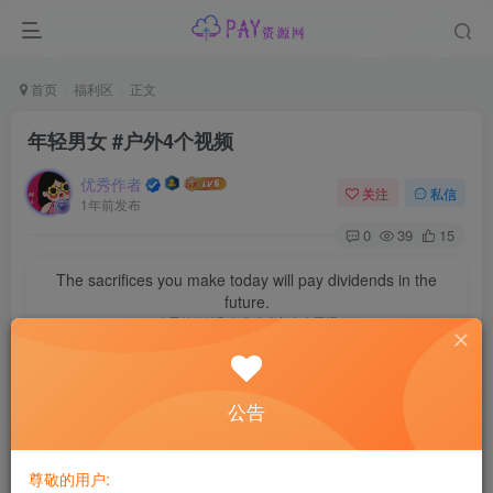
首页
福利区
正文
年轻男女 #户外4个视频
优秀作者
关注
私信
1年前发布
0
39
15
The sacrifices you make today will pay dividends in the
future.
今天的牺牲和努力未来都会有回报
此处内容已隐藏，黄金会员可见
公告
请登录后查看特权
尊敬的用户: