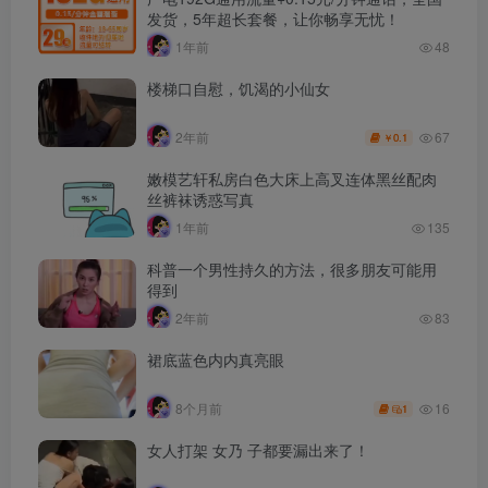
发货，5年超长套餐，让你畅享无忧！
1年前
48
楼梯口自慰，饥渴的小仙女
67
2年前
0.1
￥
嫩模艺轩私房白色大床上高叉连体黑丝配肉
丝裤袜诱惑写真
1年前
135
科普一个男性持久的方法，很多朋友可能用
得到
2年前
83
裙底蓝色内内真亮眼
16
8个月前
1
女人打架 女乃 子都要漏出来了！