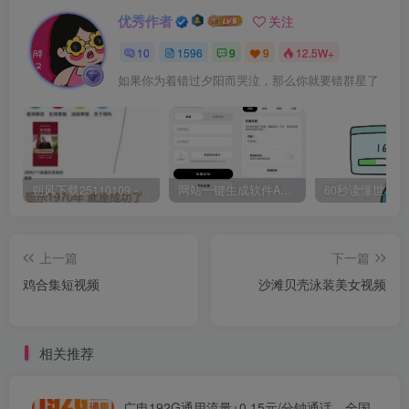
优秀作者
关注
10
1596
9
9
12.5W+
如果你为着错过夕阳而哭泣，那么你就要错群星了
朔风下载25110109 -磁力下载神器-去VIP限制版本
网站一键生成软件APP 完美版 同时支持打包html文件
上一篇
下一篇
鸡合集短视频
沙滩贝壳泳装美女视频
相关推荐
广电192G通用流量+0.15元/分钟通话，全国