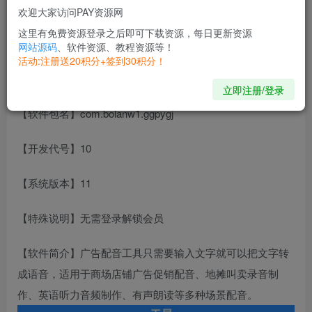
【软件名称】广告配音工具
欢迎大家访问PAY资源网
这里有免费资源登录之后即可下载资源，每日更新资源
【软件语言】中文
网站源码
、软件资源、教程资源等！
活动:注册送20积分+签到30积分！
【软件版本】3.0.8
立即注册/登录
【软件包名】com.bolanw1.ggpygj
【开发代号】10
【系统版本】11
【特殊说明】无需登录解锁会员
【软件简介】广告配音工具只需要输入文字就可以把文字转
成语音，适用于商场店铺广告促销配音、地摊叫卖录音制
作、英语听力音频制作、有声朗读等多种场景配音。