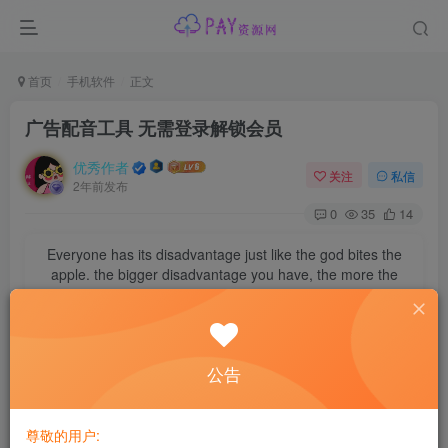
首页
手机软件
正文
广告配音工具 无需登录解锁会员
优秀作者
关注
私信
2年前发布
0
35
14
Everyone has its disadvantage just like the god bites the
apple. the bigger disadvantage you have, the more the
god appreciate it.
每个人都会有缺陷，就像被上帝咬过的苹果，有的人缺陷比较大，正是因为
上帝特别喜欢他的芬芳
公告
广告配音工具只需要输入文字就可以把文字转成语音，适用
于商场店铺广告促销配音、地摊叫卖录音制作
尊敬的用户: