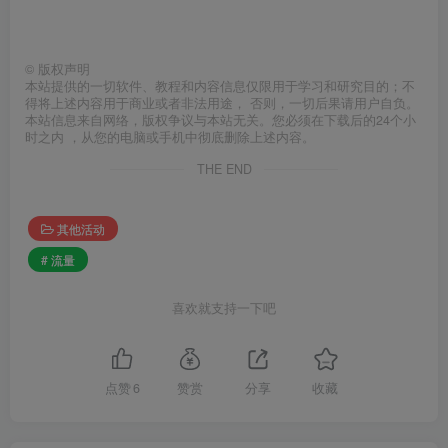
©
版权声明
本站提供的一切软件、教程和内容信息仅限用于学习和研究目的；不
得将上述内容用于商业或者非法用途， 否则，一切后果请用户自负。
本站信息来自网络，版权争议与本站无关。您必须在下载后的24个小
时之内 ，从您的电脑或手机中彻底删除上述内容。
THE END
其他活动
# 流量
喜欢就支持一下吧
点赞
6
赞赏
分享
收藏