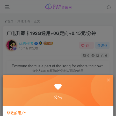
首页
其他活动
正文
广电升卿卡192G通用+0G定向+0.15元/分钟
优秀作者
关注
私信
10个月前发布
0
12
6
Everyone there is a part of the living for others their own.
每个人都存在着那部分为别人而活的自己
广电升卿卡192G通用+0G定向+0.15元/分钟
公告
尊敬的用户: