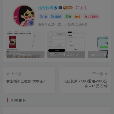
优秀作者
关注
10
1595
9
9
12.5W+
没有什么过不去，只是再也回不去
朔风下载25110109 -磁力下载神器-去VIP限制版本
网站一键生成软件APP 完美版 同时支持打包html文件
上一篇
下一篇
女主播倒立撒尿 太牛逼！
电信长期卡50G通用+30G定
向+0.1元/分钟
相关推荐