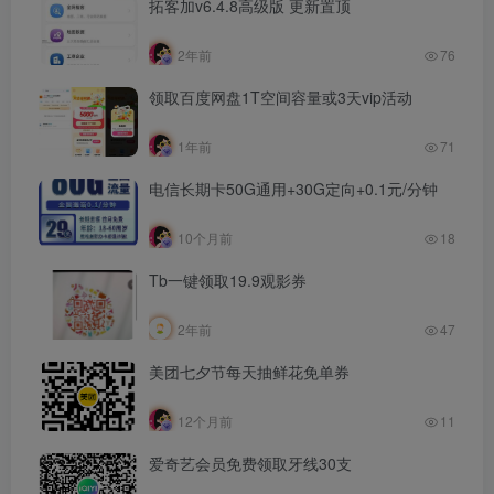
拓客加v6.4.8高级版 更新置顶
2年前
76
领取百度网盘1T空间容量或3天vip活动
1年前
71
电信长期卡50G通用+30G定向+0.1元/分钟
10个月前
18
Tb一键领取19.9观影券
2年前
47
美团七夕节每天抽鲜花免单券
12个月前
11
爱奇艺会员免费领取牙线30支