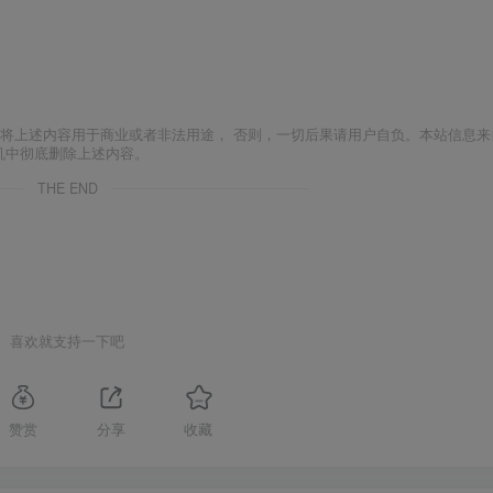
将上述内容用于商业或者非法用途， 否则，一切后果请用户自负。本站信息来
机中彻底删除上述内容。
THE END
喜欢就支持一下吧
赞赏
分享
收藏