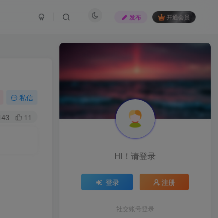
发布
开通会员
私信
143
11
HI！请登录
登录
注册
社交账号登录