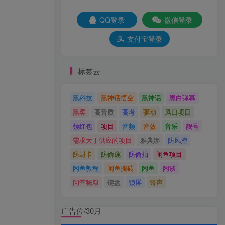
QQ登录
微信登录
支付宝登录
标签云
黑科技
黑神话悟空
黑神话
黑白弹幕
黑客
高音质
高考
驱动
风口项目
领红包
项目
音频
音效
音乐
靓号
需求大于供应的项目
雅典娜
防风控
防封卡
防偷窥
防偷拍
闲鱼项目
闲鱼教程
闲鱼搬砖
闲鱼
闲谈
问答秘籍
键盘
锁屏
铃声
广告位/30月