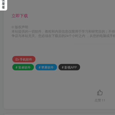
便
看
看
立即下载
©
版权声明
本站提供的一切软件、教程和内容信息仅限用于学习和研究目的；不得
争议与本站无关。您必须在下载后的24个小时之内 ，从您的电脑或手
手机软件
# 安卓软件
# 苹果软件
# 影视APP
点赞
11