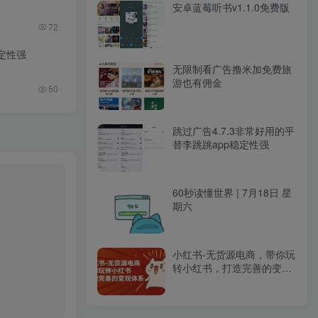
安卓蓝莓听书v1.1.0免费版
72
稳定性强
无限制看广告撸米加免费旅
游也有佣金
50
跳过广告4.7.3非常好用的平
替李跳跳app稳定性强
60秒读懂世界 | 7月18日 星
期六
小红书-无货源电商，带你玩
转小红书，打造完善的变现
体系