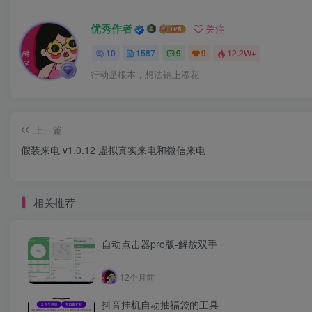
优秀作者
关注
10
1587
9
9
12.2W+
行动是根本，想法锦上添花
上一篇
假装来电 v1.0.12 虚拟真实来电和微信来电
相关推荐
自动点击器pro版-解放双手
12个月前
抖音挂机自动抽福袋的工具