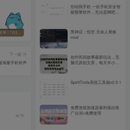
别动我手机 一款手机安全智
能预警软件，无论是网吧还
是餐馆小聚
黑神话：悟空 天命人替换
60秒读懂世界 | 7月24日 星期五
Change MAC Address 修改MAC地址 v25.01 便携版
Skype 网络通信工具 v8.136.76.203 便携版
mod
下一篇
创作民间故事最新玩法，无
制版海量手机铃声
脑式原创文章，每天半小
时，轻松实现月入过万
SpiritTools系统工具箱v2.5.1
免费游戏加速器暴利项目推
广分润+免费使用
75