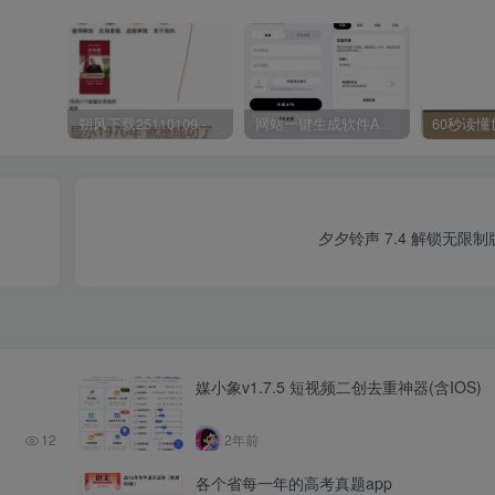
朔风下载25110109 -磁力下载神器-去VIP限制版本
网站一键生成软件APP 完美版 同时支持打包html文件
夕夕铃声 7.4 解锁无限
媒小象v1.7.5 短视频二创去重神器(含IOS)
12
2年前
各个省每一年的高考真题app