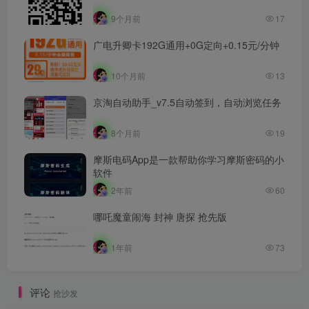
9个月前
17
广电升卿卡192G通用+0G定向+0.15元/分钟
10个月前
13
京淘自动助手_v7.5自动签到，自动浏览任务
8个月前
19
摩斯电码App是一款帮助你学习摩斯密码的小
软件
2年前
60
哪吒魔童闹海 封神 唐探 抢先版
1年前
73
评论
抢沙发