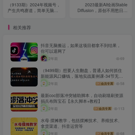
（9133期）2024年视频号，
2023最新AI绘画Stable
产生共鸣赛道，简单无脑，
Diffusion，原创不用愁日赚
一分钟一条视频，日入
1000+【软件+教程】
1000+
相关推荐
抖音无脑搬运，如果这项目都拿不到结果，
你可以退网了
2年前
69
（9499期）想要人生翻盘，普通人如何抓住
新能源风口赚钱，落地实战案例课-34节无水
印
2年前
58
会员专属
最新coc部落冲突辅助脚本，自动刷墙刷资源
捐兵布阵宝石【永久脚本+教程】
2年前
113
会员专属
水母·摆摊教学，包括摆摊技术、养殖技术、
拿货渠道、抖音运营等
2年前
68
会员专属