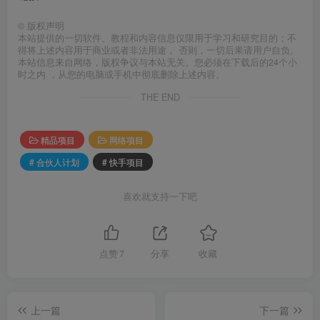
©
版权声明
本站提供的一切软件、教程和内容信息仅限用于学习和研究目的；不
得将上述内容用于商业或者非法用途， 否则，一切后果请用户自负。
本站信息来自网络，版权争议与本站无关。您必须在下载后的24个小
时之内 ，从您的电脑或手机中彻底删除上述内容。
THE END
精品项目
网络项目
# 合伙人计划
# 快手项目
喜欢就支持一下吧
点赞
7
分享
收藏
上一篇
下一篇