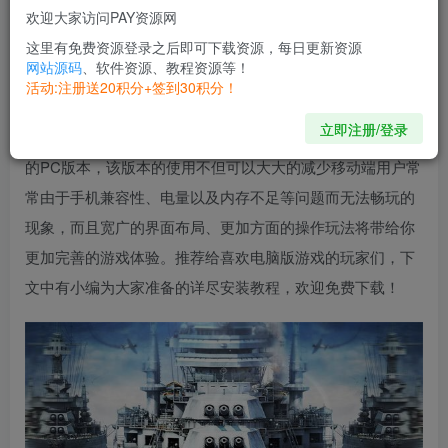
欢迎大家访问PAY资源网
以及导弹强袭等激情刺激的PVP战斗玩法，仿若让身临其境
这里有免费资源登录之后即可下载资源，每日更新资源
的融入其中，体验到更加热血澎湃的旷世之战比拼。
网站源码
、软件资源、教程资源等！
活动:注册送20积分+签到30积分！
值得注意的是：官方并没有发布我的使命手游电脑版，而该
立即注册/登录
版本是小编为响应广大用户的需求，借助安卓模拟器而实现
的PC版本，该版本的使用不但可以大大的减少移动端用户常
常由于手机兼容性、电量以及内存不足等问题而无法畅玩的
现象，而且宽广的界面布局、更加方面的操作玩法将带给你
更加完善的游戏体验。推荐给喜欢电脑版游戏的玩家们，下
文中有小编为大家准备的详尽安装教程，欢迎免费下载！