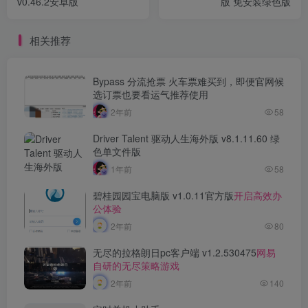
v0.46.2安卓版
版 免安装绿色版
相关推荐
Bypass 分流抢票 火车票难买到，即便官网候
选订票也要看运气推荐使用
2年前
58
Driver Talent 驱动人生海外版 v8.1.11.60 绿
色单文件版
1年前
58
碧桂园园宝电脑版 v1.0.11官方版
开启高效办
公体验
2年前
80
无尽的拉格朗日pc客户端 v1.2.530475
网易
自研的无尽策略游戏
2年前
140