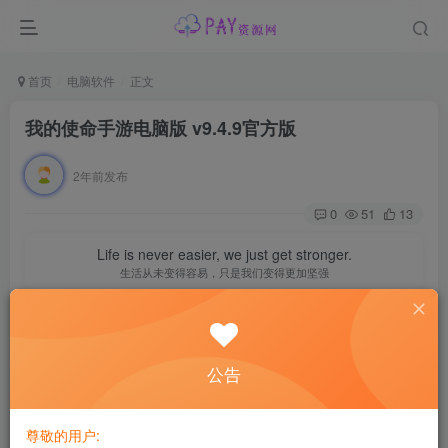
首页
电脑软件
正文
我的使命手游电脑版 v9.4.9官方版
2年前发布
0
51
13
Life is never easier, we just get stronger.
生活从未变得容易，只是我们变得更加坚强
我的使命电脑版
是3K游戏代理发行的一款军事策略手游，该
游戏以战火交加的二战时期为背景，采用领先的3D引擎和硬
公告
派的电影级画质技术制作，恢弘写实的世界观设定，真实还
原的战舰、坦克，自主策略的配件改造搭配，精彩多元的养
尊敬的用户:
成元素，搭载着各式各样的坦克冲锋、特种作战、空中压制