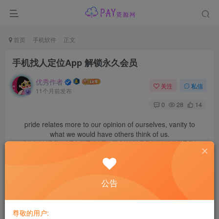
首页
手机软件
正文
手机找人定位App 解锁永久会员
优秀作者
关注
私信
11个月前发布
0
28
14
pride relates more to our opinion of ourselves, vanity to
what we would have others think of us.
骄傲多半涉及我们自己怎样看待自己，而虚荣则涉及我们想别人怎样看我们
公告
尊敬的用户: