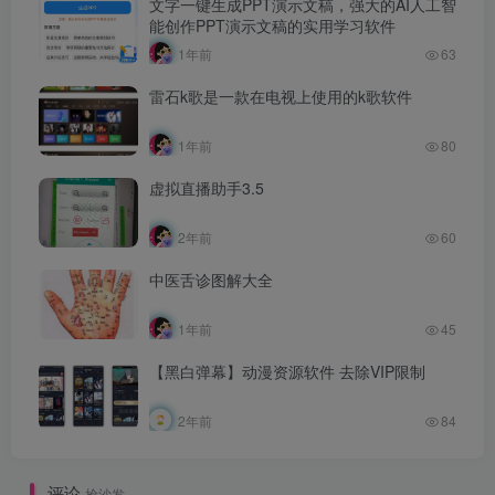
文字一键生成PPT演示文稿，强大的AI人工智
能创作PPT演示文稿的实用学习软件
1年前
63
雷石k歌是一款在电视上使用的k歌软件
1年前
80
虚拟直播助手3.5
2年前
60
中医舌诊图解大全
1年前
45
【黑白弹幕】动漫资源软件 去除VIP限制
2年前
84
评论
抢沙发