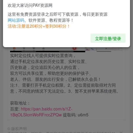
欢迎大家访问PAY资源网
这里有免费资源登录之后即可下载资源，每日更新资源
网站源码
、软件资源、教程资源等！
活动:注册送20积分+签到30积分！
立即注册/登录
实时定位找人可提供实时位置查询，
通过手机定位亲友的历史位置、实时位置、
历史轨迹，定位追踪关心的人的位置，
双方可以共享位置，帮助您更好的保护孩子、
老人、伴侣、朋友的出行安全，已解锁永久会员！
注:1、需要打开手机定位权限。2、定位需提前取得对方同
意，不同意的情况下无法定位。3、暂不支持苹果系统使用。
获取地址：
百度:
https://pan.baidu.com/s/1Z-
1BqOLSIcmWoRFrccZPQw
提取码: u6m5
©
版权声明