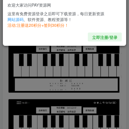
欢迎大家访问PAY资源网
【测试机型】：荣耀
这里有免费资源登录之后即可下载资源，每日更新资源
【软件简介】：
网站源码
、软件资源、教程资源等！
iapp制作的一款手机上的钢琴软件，让你在手机也可以也做
活动:注册送20积分+签到30积分！
一首美妙的伴奏，开来试试吧
立即注册/登录