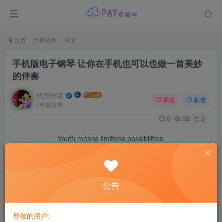
首页
手机软件
正文
手机版电子钢琴 让你在手机也可以也做一首美妙
的伴奏
优秀作者
关注
私信
2年前发布
0
52
5
Youth means limitless possibilities.
年轻就是无限的可能
【应用名称】：电子钢琴
公告
【应用版本】： V1.0
【应用大小】：5.49MB
尊敬的用户:
【支持平台】：安卓(Android)