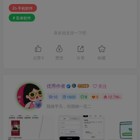
手机软件
# 安卓软件
喜欢就支持一下吧
点赞
5
赞赏
分享
收藏
优秀作者
关注
10
1600
9
9
12.7W+
我很平凡，但我独一无二