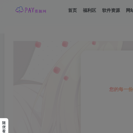
首页
福利区
软件资源
网
随
便
看