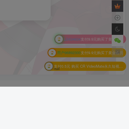
LS634634
支付9.9元购买了黄金会员
用户96892300
支付9.9元购买了黄金会员
支付0.5元 购买
CR VideoMate永久短视频去重搬运CR视频批量剪辑软件
null