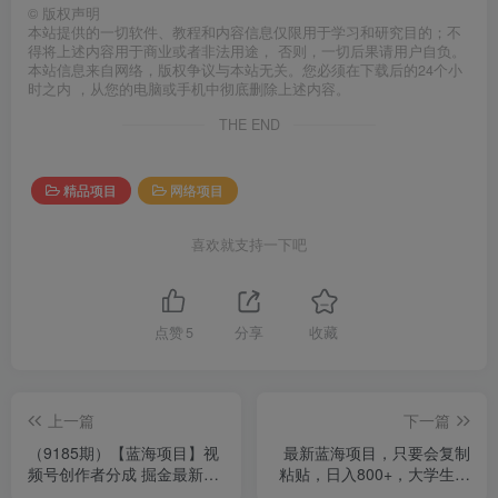
©
版权声明
本站提供的一切软件、教程和内容信息仅限用于学习和研究目的；不
得将上述内容用于商业或者非法用途， 否则，一切后果请用户自负。
本站信息来自网络，版权争议与本站无关。您必须在下载后的24个小
时之内 ，从您的电脑或手机中彻底删除上述内容。
THE END
精品项目
网络项目
喜欢就支持一下吧
点赞
5
分享
收藏
上一篇
下一篇
（9185期）【蓝海项目】视
最新蓝海项目，只要会复制
频号创作者分成 掘金最新玩
粘贴，日入800+，大学生考
法 稳定每天撸500米 适合新
研项目，目前做的人极少