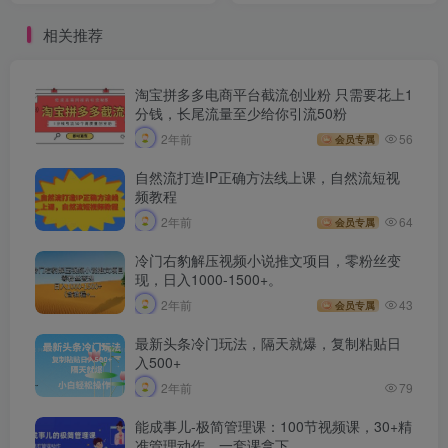
人小白
相关推荐
淘宝拼多多电商平台截流创业粉 只需要花上1
分钱，长尾流量至少给你引流50粉
2年前
56
会员专属
自然流打造IP正确方法线上课，自然流短视
频教程
2年前
64
会员专属
冷门右豹解压视频小说推文项目，零粉丝变
现，日入1000-1500+。
2年前
43
会员专属
最新头条冷门玩法，隔天就爆，复制粘贴日
入500+
2年前
79
能成事儿-极简管理课：100节视频课，30+精
准管理动作，一套课拿下