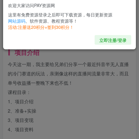
欢迎大家访问PAY资源网
开通会员
这里有免费资源登录之后即可下载资源，每日更新资源
网站源码
、软件资源、教程资源等！
活动:注册送20积分+签到30积分！
love understands love; it needs no talk.
相爱的心息息相通，无需用言语倾诉
立即注册/登录
项目介绍
今天这一期，我主要给兄弟们分享一个最近抖音半无人直播
的冷门赛道的玩法，亲测像这样的直播间流量非常大，而且
单号收益播一整晚下来也不低！
课程目录：
1、项目介绍
2、准备+实操
3、项目变现
4、项目资料