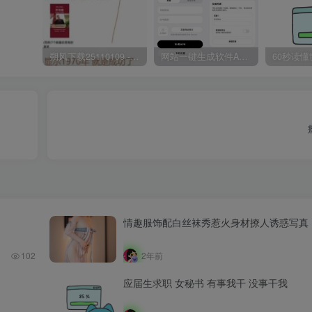
朔风下载25110109 -磁力下载神器-去VIP限制版本
网站一键生成软件APP 完美版 同时支持打包html文件
情趣服饰配白丝袜秀惹火身材撩人诱惑写真
102
2年前
应届生求职 女秘书 有事我干 没事干我