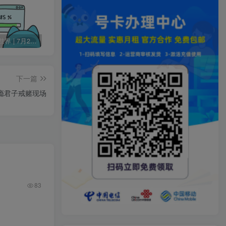
60秒读懂世界 | 7月24日 星期五
Change MAC Address 修改MAC地址 v25.01 便携版
扫描全能王 v7.21.0.2607010000 破解高级版
下一篇
瘾君子戒赌现场
83