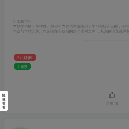
©
版权声明
本站提供的一切软件、教程和内容信息仅限用于学习和研究目的；不得
争议与本站无关。您必须在下载后的24个小时之内 ，从您的电脑或手
福利区
# 视频
随
便
看
点赞
10
看