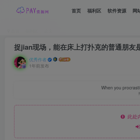
首页
福利区
软件资源
网
首页
福利区
正文
捉jian现场，能在床上打扑克的普通朋友
优秀作者
1年前发布
When you procrasti
此处