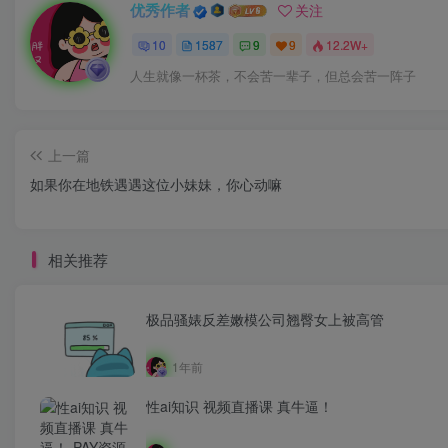
优秀作者
关注
10
1587
9
9
12.2W+
人生就像一杯茶，不会苦一辈子，但总会苦一阵子
上一篇
如果你在地铁遇遇这位小妹妹，你心动嘛
相关推荐
极品骚婊反差嫩模公司翘臀女上被高管
1年前
性ai知识 视频直播课 真牛逼！