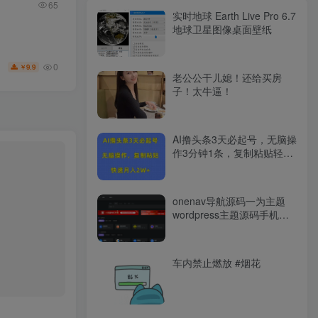
65
实时地球 Earth Live Pro 6.7
地球卫星图像桌面壁纸
0
9.9
￥
老公公干儿媳！还给买房
子！太牛逼！
AI撸头条3天必起号，无脑操
作3分钟1条，复制粘贴轻松
月入2W+
onenav导航源码一为主题
wordpress主题源码手机平
板自适应 学习版
车内禁止燃放 #烟花