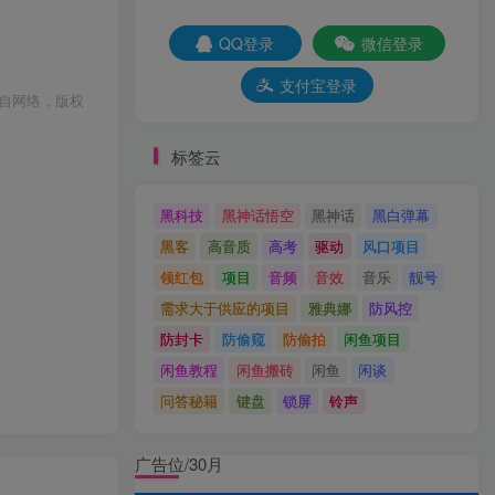
QQ登录
微信登录
支付宝登录
自网络，版权
标签云
黑科技
黑神话悟空
黑神话
黑白弹幕
黑客
高音质
高考
驱动
风口项目
领红包
项目
音频
音效
音乐
靓号
需求大于供应的项目
雅典娜
防风控
防封卡
防偷窥
防偷拍
闲鱼项目
闲鱼教程
闲鱼搬砖
闲鱼
闲谈
问答秘籍
键盘
锁屏
铃声
广告位/30月