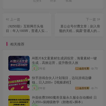
点赞
8
分享
收藏
上一篇
下一篇
（9250期）互联网尽头项
某公众号付费文章：刻入骨
目：年入100W，普通人实现
髓的天机，揭露“普通人的翻
阶级跨越
身路” 这件通天大事
相关推荐
AI图片&文案素材生成训练营，海量素材一键
生成，高效运营，提升数倍人效
2年前
70
会员专属
快手游戏合伙人计划项目，边玩游戏边赚
钱，日入200+【视频课程】
2年前
71
会员专属
外面收费3980魔兽亚服永久服全自动搬砖 日
入350+保姆级教学（附教程+脚本）