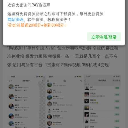
开通会员
欢迎大家访问PAY资源网
这里有免费资源登录之后即可下载资源，每日更新资源
网站源码
、软件资源、教程资源等！
The world is like a mirror: Frown at itand it frowns at you;
活动:注册送20积分+签到30积分！
smile, and it smiles too.
世界犹如一面镜子：朝它皱眉它就朝你皱眉，朝它微笑它也吵你微笑
立即注册/登录
“揭秘项目”单日引流大几百创业粉嚼喂式拆解 引流的都是精
准创业粉 爆发力极强 稍微爆一条 一天就是几百个一点不夸
张 适用与所有平台. 1找素材 2制作视频 3转私域 4变现