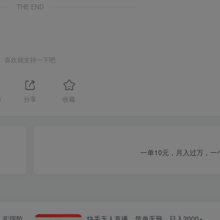
THE END
喜欢就支持一下吧
3
分享
收藏
一单10元，月入过万，一
人实现阶
快手无人直播，简单无脑，日入2000+