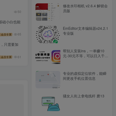
修改水印相机 v2.6.4 解锁会
员版
50
基础小白也能
EmEditor文本编辑器v24.2.1
专业版
65
会员专属
0，只需要加
帮别人安装ins，一单赚10
元-30元不等，可以日入千元
61
会员专属
（当天见收益）
专业的虚拟定位软件，能瞬
间更改手机位置信息
骚女人街上拿电线杆 磨13