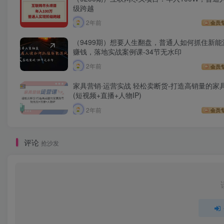
级跨越
2年前
会员
（9499期）想要人生翻盘，普通人如何抓住新能
赚钱，落地实战案例课-34节无水印
2年前
会员
家具营销·运营实战 轻松卖断货-打造高销量的家
(短视频+直播+人物IP)
2年前
会员
评论
抢沙发