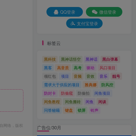
QQ登录
微信登录
支付宝登录
标签云
黑科技
黑神话悟空
黑神话
黑白弹幕
黑客
高音质
高考
驱动
风口项目
领红包
项目
音频
音效
音乐
靓号
需求大于供应的项目
雅典娜
防风控
防封卡
防偷窥
防偷拍
闲鱼项目
闲鱼教程
闲鱼搬砖
闲鱼
闲谈
问答秘籍
键盘
锁屏
铃声
自网络，版权
广告位/30月