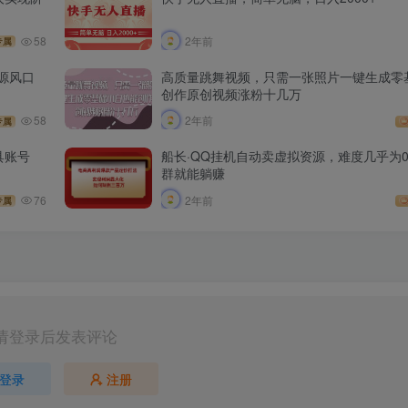
58
2年前
专属
源风口
高质量跳舞视频，只需一张照片一键生成零
创作原创视频涨粉十几万
58
2年前
专属
具账号
船长·QQ挂机自动卖虚拟资源，难度几乎为
群就能躺赚
76
2年前
专属
请登录后发表评论
登录
注册