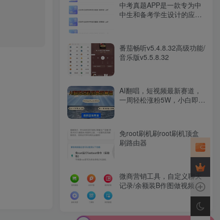
中考真题APP是一款专为中
中生和备考学生设计的应用
程序
番茄畅听v5.4.8.32高级功能/
音乐版v5.5.8.32
AI翻唱，短视频最新赛道，
一周轻松涨粉5W，小白即可
上手，轻松月入过万
免root刷机刷root刷机顶盒
刷路由器
微商营销工具，自定义聊天
记录/余额装B作图做视频和
素材下发的一站式工具。